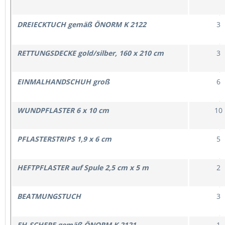
DREIECKTUCH gemäß ÖNORM K 2122
3
RETTUNGSDECKE gold/silber, 160 x 210 cm
3
EINMALHANDSCHUH groß
6
WUNDPFLASTER 6 x 10 cm
10
PFLASTERSTRIPS 1,9 x 6 cm
5
HEFTPFLASTER auf Spule 2,5 cm x 5 m
2
BEATMUNGSTUCH
3
EH-SCHERE gemäß ÖNORM K 2121
1