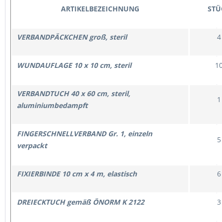
ARTIKELBEZEICHNUNG
STÜ
VERBANDPÄCKCHEN groß, steril
4
WUNDAUFLAGE 10 x 10 cm, steril
1
VERBANDTUCH 40 x 60 cm, steril,
1
aluminiumbedampft
FINGERSCHNELLVERBAND Gr. 1, einzeln
5
verpackt
FIXIERBINDE 10 cm x 4 m, elastisch
6
DREIECKTUCH gemäß ÖNORM K 2122
3