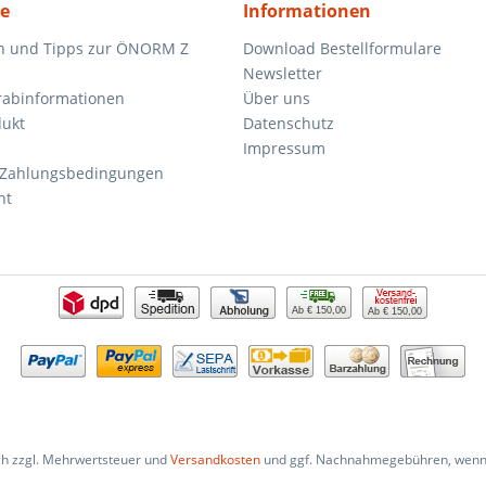
ce
Informationen
n und Tipps zur ÖNORM Z
Download Bestellformulare
Newsletter
orabinformationen
Über uns
dukt
Datenschutz
Impressum
 Zahlungsbedingungen
ht
Ab € 150,00
Ab € 150,00
ich zzgl. Mehrwertsteuer und
Versandkosten
und ggf. Nachnahmegebühren, wenn 