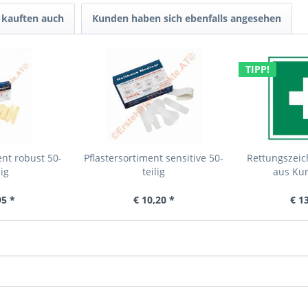
kauften auch
Kunden haben sich ebenfalls angesehen
TIPP!
ent robust 50-
Pflastersortiment sensitive 50-
Rettungszeic
lig
teilig
aus Kun
95 *
€ 10,20 *
€ 1