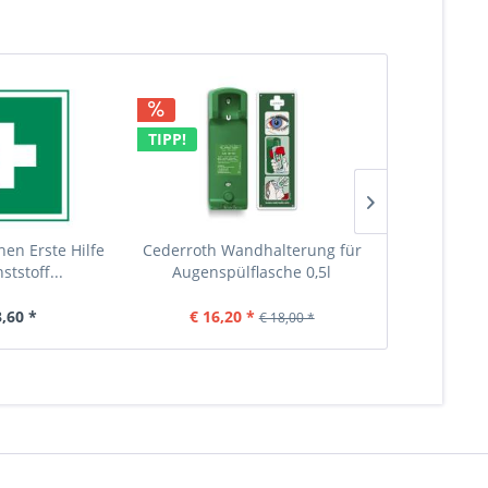
TIPP!
TIPP!
hen Erste Hilfe
Cederroth Wandhalterung für
selbstklebe
ststoff...
Augenspülflasche 0,5l
Plombi
3,60 *
€ 16,20 *
€ 
€ 18,00 *