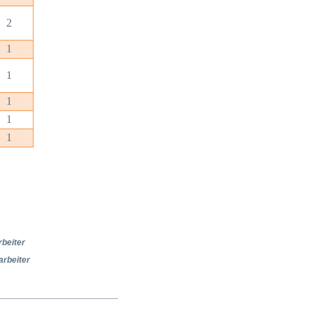
2
1
1
1
1
1
rbeiter
arbeiter
___________________