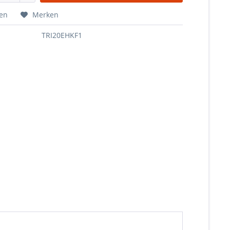
hen
Merken
TRI20EHKF1