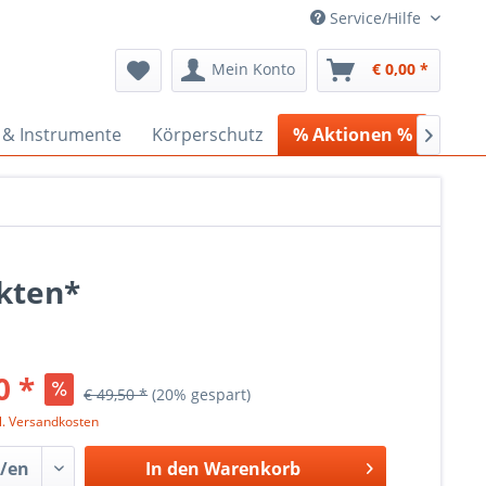
Service/Hilfe
Mein Konto
€ 0,00 *
 & Instrumente
Körperschutz
% Aktionen %
Cede

ukten*
0 *
€ 49,50 *
(20% gespart)
l. Versandkosten
In den
Warenkorb