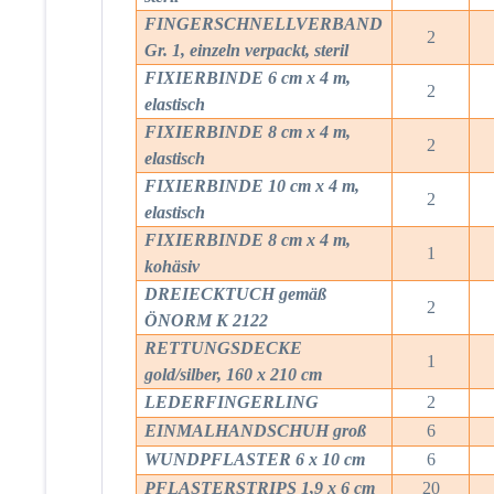
FINGERSCHNELLVERBAND
2
Gr. 1, einzeln verpackt, steril
FIXIERBINDE 6 cm x 4 m,
2
elastisch
FIXIERBINDE 8 cm x 4 m,
2
elastisch
FIXIERBINDE 10 cm x 4 m,
2
elastisch
FIXIERBINDE 8 cm x 4 m,
1
kohäsiv
DREIECKTUCH gemäß
2
ÖNORM K 2122
RETTUNGSDECKE
1
gold/silber, 160 x 210 cm
LEDERFINGERLING
2
EINMALHANDSCHUH groß
6
WUNDPFLASTER 6 x 10 cm
6
PFLASTERSTRIPS 1,9 x 6 cm
20