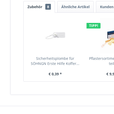
Zubehör
8
Ähnliche Artikel
Kunden 
TIPP!
Sicherheitsplombe für
Pflastersortim
SÖHNGN Erste Hilfe Koffer...
tei
€ 0,39 *
€ 9,