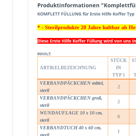
Produktinformationen "Komplettfül
KOMPLETT FÜLLUNG für Erste Hilfe Koffer Ty
* - Sterilprodukte 20 Jahre haltbar ab H
Diese Erste Hilfe Koffer Füllung wird von uns 
INHALT:
STÜCK
S
ARTIKELBEZEICHNUNG
IN
TYP 1
T
VERBANDPÄCKCHEN mittel,
2
steril
VERBANDPÄCKCHEN groß,
2
steril
WUNDAUFLAGE 10 x 10 cm,
6
steril
VERBANDTUCH 40 x 60 cm,
1
steril