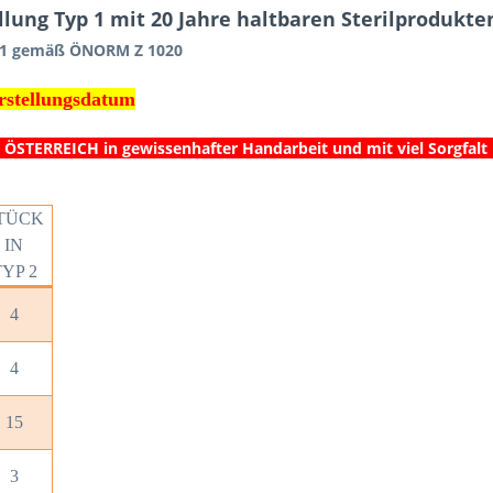
lung Typ 1 mit 20 Jahre haltbaren Sterilproduk
p 1 gemäß ÖNORM Z 1020
erstellungsdatum
in ÖSTERREICH in gewissenhafter Handarbeit und mit viel Sorgfal
TÜCK
IN
YP 2
4
4
15
3