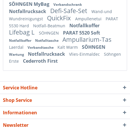
SÖHNGEN MyBag
Verbandschrank
Defi-Safe-Set
Notfallrucksack
Wand-und
QuickFix
Wundreinigungst
Ampullenetui
PARAT
Notfallkoffer
5530 Hard
Notfall-Beatmun
Lifebag L
PARAT 5520 Soft
SÖHNGEN
Ampullarium-Tas
Notfallkoffer
Notfalltasche
SÖHNGEN
Laerdal
Kalt Warm
Verbandtasche
Notfallrucksack
Vlies-Einmaldec
Söhngen
Wartung
Cederroth First
Erste
Service Hotline
Shop Service
Informationen
Newsletter