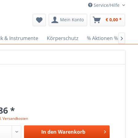
Service/Hilfe
Mein Konto
€ 0,00 *
ik & Instrumente
Körperschutz
% Aktionen %
Cede

86 *
l. Versandkosten
In den
Warenkorb