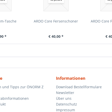
um-Tasche
ARDO Core Fersenschoner
ARDO Core F
90 *
€ 40,00 *
€ 4
ce
Informationen
n und Tipps zur ÖNORM Z
Download Bestellformulare
Newsletter
orabinformationen
Über uns
dukt
Datenschutz
Impressum