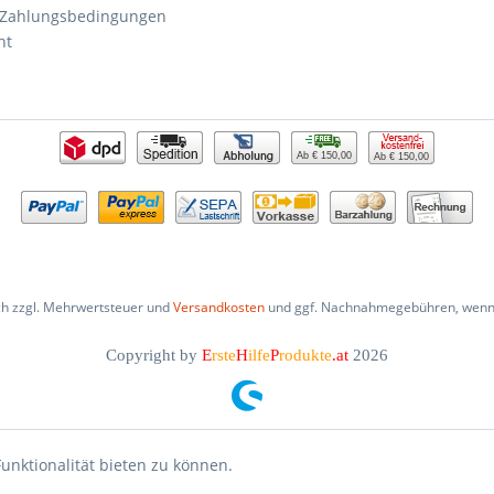
 Zahlungsbedingungen
ht
Ab € 150,00
Ab € 150,00
ich zzgl. Mehrwertsteuer und
Versandkosten
und ggf. Nachnahmegebühren, wenn 
Copyright by
E
rste
H
ilfe
P
rodukte
.at
2026
unktionalität bieten zu können.