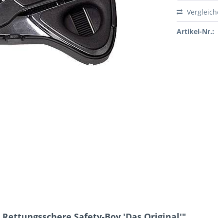
Vergleic
Artikel-Nr.:
ttungsschere Safety-Boy 'Das Original'"