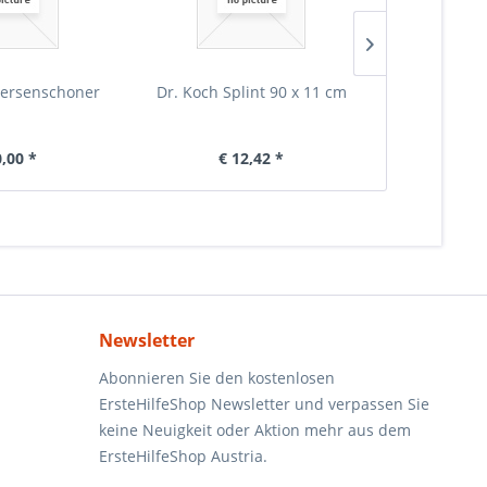
ersenschoner
Dr. Koch Splint 90 x 11 cm
Warnweste ra
E
0,00 *
€ 12,42 *
€ 
Newsletter
Abonnieren Sie den kostenlosen
ErsteHilfeShop Newsletter und verpassen Sie
keine Neuigkeit oder Aktion mehr aus dem
ErsteHilfeShop Austria.