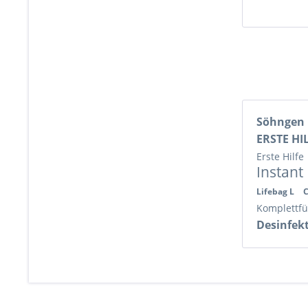
Söhngen 
ERSTE HI
Erste Hilfe
Instant 
Lifebag L
C
Komplettf
Desinfek