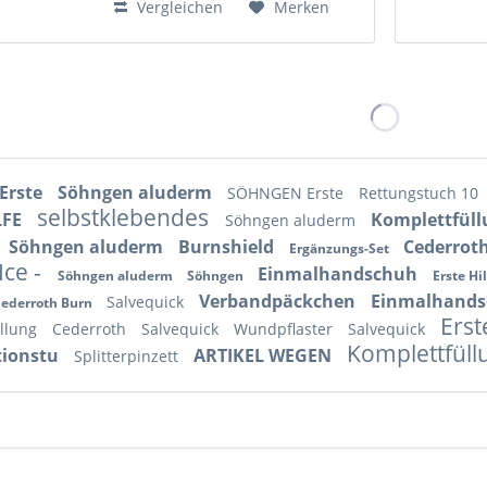
Vergleichen
Merken
Erste
Söhngen aluderm
SÖHNGEN Erste
Rettungstuch 10
selbstklebendes
LFE
Komplettfül
Söhngen aluderm
Söhngen aluderm
Burnshield
Cederroth
Ergänzungs-Set
Ice -
Einmalhandschuh
Söhngen aluderm
Söhngen
Erste Hi
Verbandpäckchen
Einmalhand
Salvequick
ederroth Burn
Erst
üllung
Cederroth
Salvequick
Wundpflaster
Salvequick
Komplettfül
tionstu
ARTIKEL WEGEN
Splitterpinzett