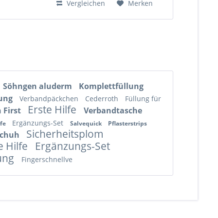
Vergleichen
Merken
Söhngen aluderm
Komplettfüllung
lung
Verbandpäckchen
Cederroth
Füllung für
Erste Hilfe
 First
Verbandtasche
Ergänzungs-Set
lfe
Salvequick
Pflasterstrips
Sicherheitsplom
schuh
e Hilfe
Ergänzungs-Set
lung
Fingerschnellve