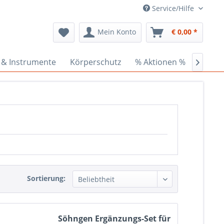
Service/Hilfe
Mein Konto
€ 0,00 *
 & Instrumente
Körperschutz
% Aktionen %
Ceder

Sortierung:
Söhngen Ergänzungs-Set für