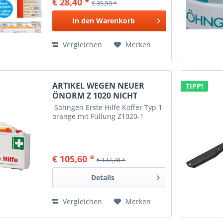
€ 28,40 *
€ 35,50 *
In den
Warenkorb
Vergleichen
Merken
ARTIKEL WEGEN NEUER
TIPP!
ÖNORM Z 1020 NICHT
MEHR...
Söhngen Erste Hilfe Koffer Typ 1
orange mit Füllung Z1020-1
€ 105,60 *
€ 137,28 *
Details
Vergleichen
Merken