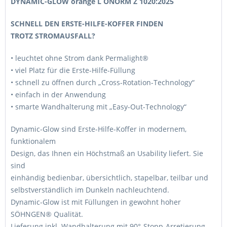
DYNAMIC-GLOW orange L ÖNORM Z 1020:2025
SCHNELL DEN ERSTE-HILFE-KOFFER FINDEN
TROTZ STROMAUSFALL?
• leuchtet ohne Strom dank Permalight®
• viel Platz für die Erste-Hilfe-Füllung
• schnell zu öffnen durch „Cross-Rotation-Technology“
• einfach in der Anwendung
• smarte Wandhalterung mit „Easy-Out-Technology“
Dynamic-Glow sind Erste-Hilfe-Koffer in modernem,
funktionalem
Design, das Ihnen ein Höchstmaß an Usability liefert. Sie
sind
einhändig bedienbar, übersichtlich, stapelbar, teilbar und
selbstverständlich im Dunkeln nachleuchtend.
Dynamic-Glow ist mit Füllungen in gewohnt hoher
SÖHNGEN® Qualität.
Lieferung inkl. Wandhalterung mit 90°-Stopp-Arretierung.