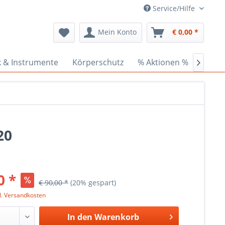
Service/Hilfe
Mein Konto
€ 0,00 *
k & Instrumente
Körperschutz
% Aktionen %
Ceder

20
0 *
€ 90,00 *
(20% gespart)
l. Versandkosten
In den
Warenkorb