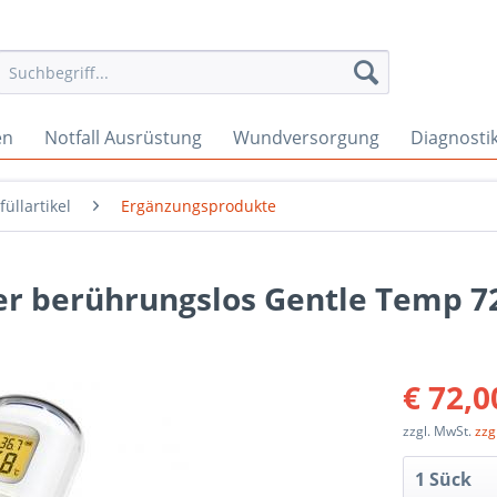
en
Notfall Ausrüstung
Wundversorgung
Diagnosti
füllartikel
Ergänzungsprodukte
 berührungslos Gentle Temp 7
€ 72,0
zzgl. MwSt.
zzg