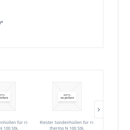
0"
nhüllen für ri-
Riester Sondenhüllen für ri-
Riester, ri
N 100 Stk.
thermo N 100 Stk.
Fiebert