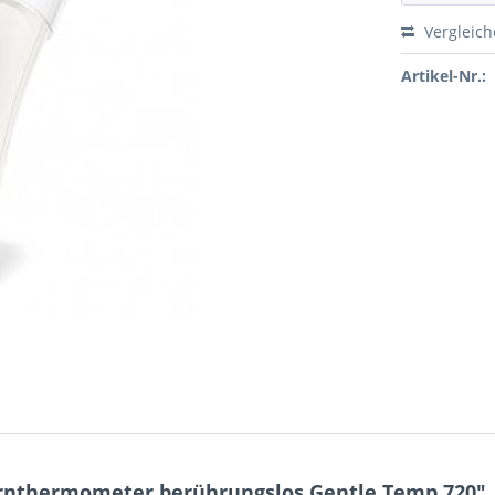
Vergleic
Artikel-Nr.:
rnthermometer berührungslos Gentle Temp 720"