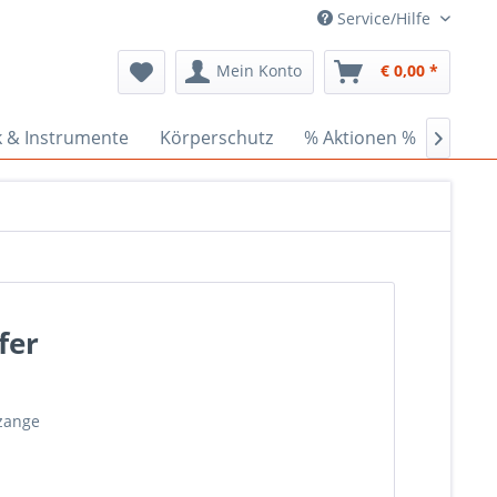
Service/Hilfe
Mein Konto
€ 0,00 *
k & Instrumente
Körperschutz
% Aktionen %
Ceder

fer
nzange