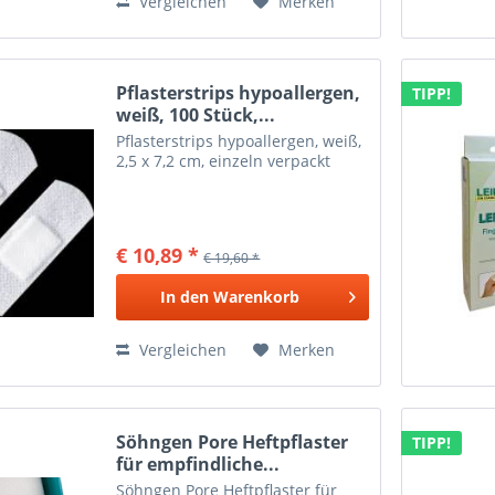
Vergleichen
Merken
Pflasterstrips hypoallergen,
TIPP!
weiß, 100 Stück,...
Pflasterstrips hypoallergen, weiß,
2,5 x 7,2 cm, einzeln verpackt
€ 10,89 *
€ 19,60 *
In den
Warenkorb
Vergleichen
Merken
Söhngen Pore Heftpflaster
TIPP!
für empfindliche...
Söhngen Pore Heftpflaster für