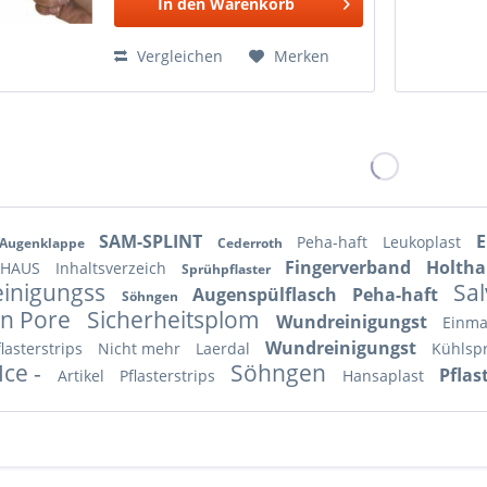
In den
Warenkorb
Vergleichen
Merken
SAM-SPLINT
E
Peha-haft
Leukoplast
Augenklappe
Cederroth
Fingerverband
Holth
THAUS
Inhaltsverzeich
Sprühpflaster
inigungss
Sa
Augenspülflasch
Peha-haft
Söhngen
n Pore
Sicherheitsplom
Wundreinigungst
Einma
Wundreinigungst
flasterstrips
Nicht mehr
Laerdal
Kühlsp
Ice -
Söhngen
Pflas
Artikel
Pflasterstrips
Hansaplast