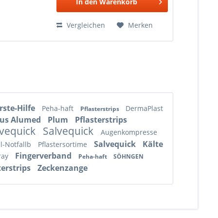
In den
Warenkorb
Vergleichen
Merken
rste-Hilfe
Peha-haft
DermaPlast
Pflasterstrips
aus Alumed
Plum
Pflasterstrips
lvequick
Salvequick
Augenkompresse
Salvequick
Kälte
l-Notfallb
Pflastersortime
Fingerverband
ray
Peha-haft
SÖHNGEN
terstrips
Zeckenzange