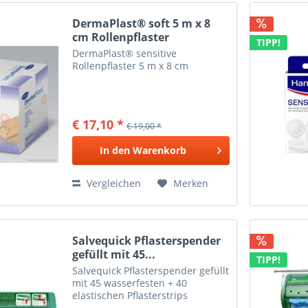
DermaPlast® soft 5 m x 8
cm Rollenpflaster
TIPP!
DermaPlast® sensitive
Rollenpflaster 5 m x 8 cm
€ 17,10 *
€ 19,00 *
In den
Warenkorb
Vergleichen
Merken
Salvequick Pflasterspender
gefüllt mit 45...
TIPP!
Salvequick Pflasterspender gefüllt
mit 45 wasserfesten + 40
elastischen Pflasterstrips