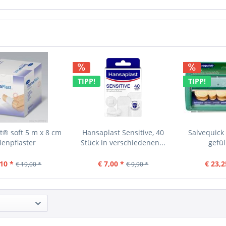
TIPP!
TIPP!
® soft 5 m x 8 cm
Hansaplast Sensitive, 40
Salvequick
lenpflaster
Stück in verschiedenen...
gefül
,10 *
€ 7,00 *
€ 23,2
€ 19,00 *
€ 9,90 *