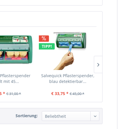
TIPP!
TIPP!
 Pflasterspender
Salvequick Pflasterspender,
Zeckenzange 
lt mit 45...
blau detektierbar...
Mensch
5 *
€ 33,75 *
€ 
€ 31,00 *
€ 45,00 *
Sortierung: