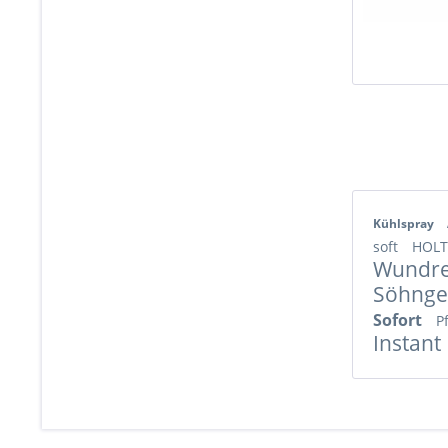
Kühlspray
soft
HOL
Wundre
Söhnge
Sofort
P
Instant 