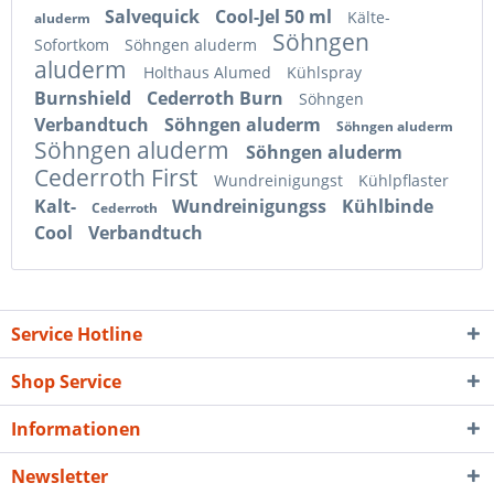
Salvequick
Cool-Jel 50 ml
Kälte-
aluderm
Söhngen
Sofortkom
Söhngen aluderm
aluderm
Holthaus Alumed
Kühlspray
Burnshield
Cederroth Burn
Söhngen
Verbandtuch
Söhngen aluderm
Söhngen aluderm
Söhngen aluderm
Söhngen aluderm
Cederroth First
Wundreinigungst
Kühlpflaster
Kalt-
Wundreinigungss
Kühlbinde
Cederroth
Cool
Verbandtuch
Service Hotline
Shop Service
Informationen
Newsletter