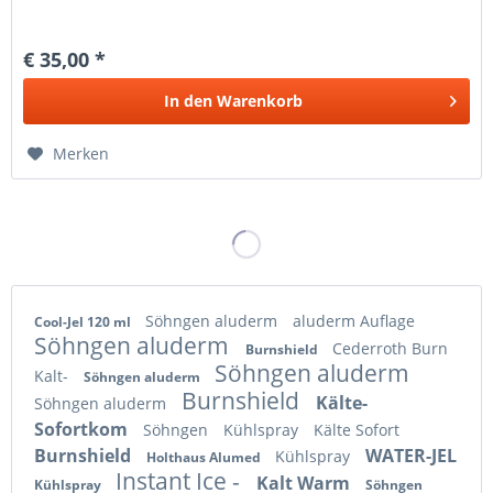
€ 35,00 *
In den
Warenkorb
Merken
Söhngen aluderm
aluderm Auflage
Cool-Jel 120 ml
Söhngen aluderm
Cederroth Burn
Burnshield
Söhngen aluderm
Kalt-
Söhngen aluderm
Burnshield
Kälte-
Söhngen aluderm
Sofortkom
Söhngen
Kühlspray
Kälte Sofort
Burnshield
WATER-JEL
Kühlspray
Holthaus Alumed
Instant Ice -
Kalt Warm
Kühlspray
Söhngen