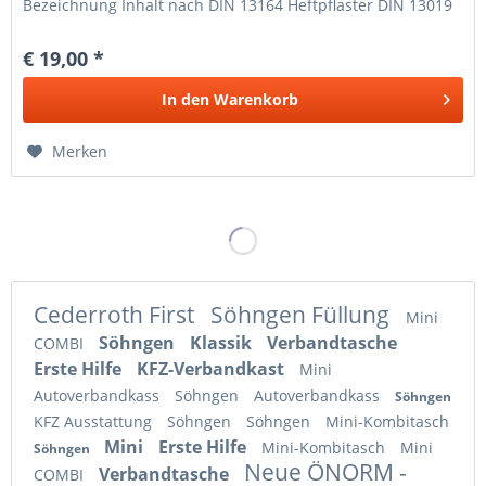
Bezeichnung Inhalt nach DIN 13164 Heftpflaster DIN 13019
– A 5 m x 2,5 cm 1...
€ 19,00 *
In den
Warenkorb
Merken
Cederroth First
Söhngen Füllung
Mini
Söhngen
Klassik
Verbandtasche
COMBI
Erste Hilfe
KFZ-Verbandkast
Mini
Autoverbandkass
Söhngen
Autoverbandkass
Söhngen
KFZ Ausstattung
Söhngen
Söhngen
Mini-Kombitasch
Mini
Erste Hilfe
Mini-Kombitasch
Mini
Söhngen
Neue ÖNORM -
Verbandtasche
COMBI