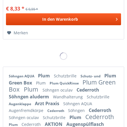
€ 8,33 *
€ 9,99 *
In den
Warenkorb
Merken
Plum
Plum
Schutzbrille
Söhngen AQUA
Schutz- und
Plum Green
Green Box
Plum
Plum QuickRinse
Box
Plum
Cederroth
Söhngen oculav
Söhngen aluderm
Wandhalterung
Schutzbrille
Arzt Praxis
Söhngen AQUA
Augenklappe
Cederroth
Augenfremdkörpe
Söhngen
Cederroth
Cederroth
Plum
Söhngen oculav
Schutzbrille
AKTION
Augenspülflasch
Cederroth
Plum