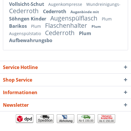
Vollsicht-Schut
Augenkompresse
Wundreinigungs-
Cederroth
Cederroth
Augenbinde mit
Augenspülflasch
Söhngen Kinder
Plum
Flaschenhalter
Barikos
Plum
Plum
Cederroth
Plum
Augenspülstatio
Aufbewahrungsbo
Service Hotline
Shop Service
Informationen
Newsletter
Ab € 150,00
Ab € 150,00