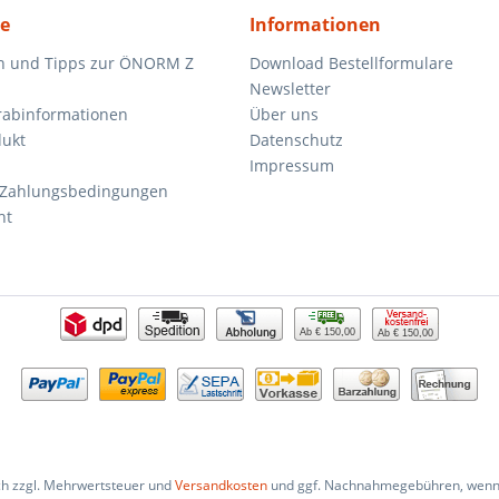
ce
Informationen
n und Tipps zur ÖNORM Z
Download Bestellformulare
Newsletter
orabinformationen
Über uns
dukt
Datenschutz
Impressum
 Zahlungsbedingungen
ht
Ab € 150,00
Ab € 150,00
ich zzgl. Mehrwertsteuer und
Versandkosten
und ggf. Nachnahmegebühren, wenn 