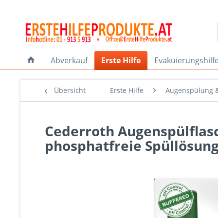
Abverkauf
Erste Hilfe
Evakuierungshilf
Übersicht
Erste Hilfe
Augenspülung &
Cederroth Augenspülflasc
phosphatfreie Spüllösun