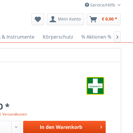
Service/Hilfe
Mein Konto
€ 0,00 *
k & Instrumente
Körperschutz
% Aktionen %
Ceder

0 *
l. Versandkosten
In den
Warenkorb