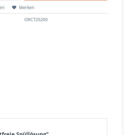
hen
Merken
ORC725200
freie Spüllösung"