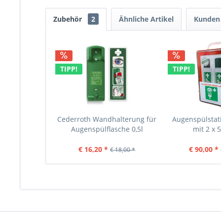
Zubehör
2
Ähnliche Artikel
Kunden 
TIPP!
TIPP!
Cederroth Wandhalterung für
Augenspülstat
Augenspülflasche 0,5l
mit 2 x 5
€ 16,20 *
€ 90,00 *
€ 18,00 *