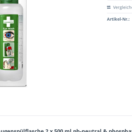
Vergleic
Artikel-Nr.:
genspülflasche 2 x 500 ml ph-neutral & phosphat