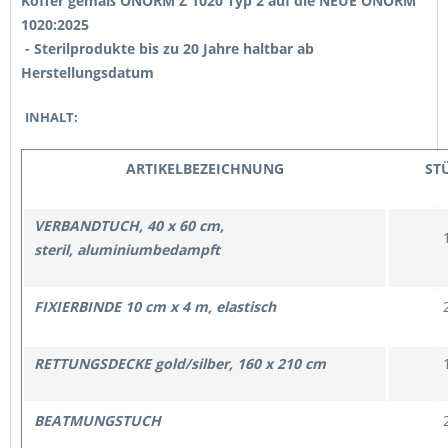
Koffer gemäß ÖNORM Z 1020 Typ 2 auf die NEUE ÖNORM
1020:2025
- Sterilprodukte bis zu 20
Jahre haltbar ab
Herstellungsdatum
INHALT:
ARTIKELBEZEICHNUNG
ST
VERBANDTUCH
, 40 x 60 cm,
steril,
aluminiumbedampft
FIXIERBINDE 10 cm x 4 m, elastisch
RETTUNGSDECKE gold/silber, 160 x 210 cm
BEATMUNGSTUCH