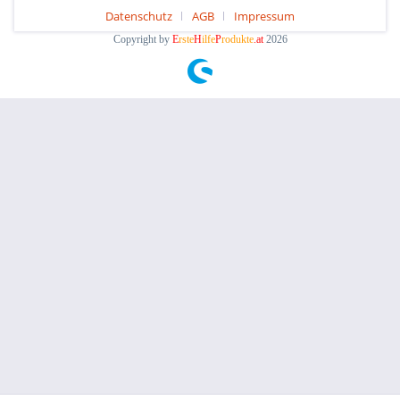
Datenschutz
AGB
Impressum
Copyright by
E
rste
H
ilfe
P
rodukte
.at
2026