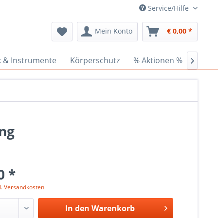
Service/Hilfe
Mein Konto
€ 0,00 *
k & Instrumente
Körperschutz
% Aktionen %
Ceder

ng
0 *
l. Versandkosten
In den
Warenkorb