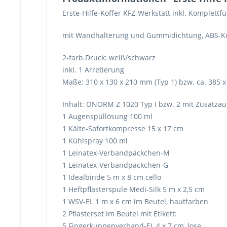
Erste-Hilfe-Koffer KFZ-Werkstatt inkl. Komple
mit Wandhalterung und Gummidichtung, ABS-Kun
2-farb.Druck: weiß/schwarz
inkl. 1 Arretierung
Maße: 310 x 130 x 210 mm (Typ 1) bzw. ca. 385 
Inhalt: ÖNORM Z 1020 Typ I bzw. 2 mit Zusatzaus
1 Augenspüllösung 100 ml
1 Kälte-Sofortkompresse 15 x 17 cm
1 Kühlspray 100 ml
1 Leinatex-Verbandpäckchen-M
1 Leinatex-Verbandpäckchen-G
1 Idealbinde 5 m x 8 cm cello
1 Heftpflasterspule Medi-Silk 5 m x 2,5 cm
1 WSV-EL 1 m x 6 cm im Beutel, hautfarben
2 Pflasterset im Beutel mit Etikett:
5 Fingerkuppenverband-EL 4 x 7 cm, lose