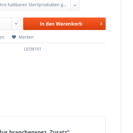
In den
Warenkorb
hen
Merken
LEI38101
lus branchenspez. Zusatz"