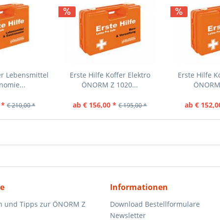
er Lebensmittel
Erste Hilfe Koffer Elektro
Erste Hilfe K
nomie...
ÖNORM Z 1020...
ÖNORM Z
 *
ab € 156,00 *
ab € 152,0
€ 210,00 *
€ 195,00 *
ce
Informationen
n und Tipps zur ÖNORM Z
Download Bestellformulare
Newsletter