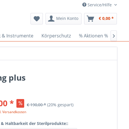
Service/Hilfe
Mein Konto
€ 0,00 *
k & Instrumente
Körperschutz
% Aktionen %
Ceder

ng plus
00 *
€ 190,00 *
(20% gespart)
l. Versandkosten
 Haltbarkeit der Sterilprodukte::