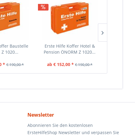
offer Baustelle
Erste Hilfe Koffer Hotel &
Erste Hilf
 1020...
Pension ÖNORM Z 1020...
Garten ÖN
0 *
ab € 152,00 *
ab € 152,
€ 190,00 *
€ 190,00 *
Newsletter
Abonnieren Sie den kostenlosen
ErsteHilfeShop Newsletter und verpassen Sie