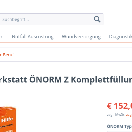
en
Notfall Ausrüstung
Wundversorgung
Diagnosti
er Beruf
erkstatt ÖNORM Z Komplettfüllu
€ 152,
zzgl. MwSt.
zzg
ÖNORM Typ &