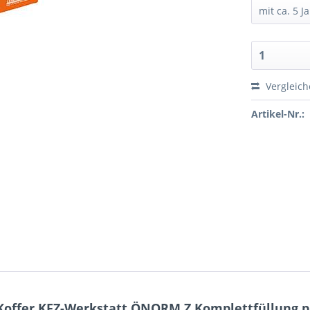
Vergleic
Artikel-Nr.:
 Koffer KFZ-Werkstatt ÖNORM Z Komplettfüllung p