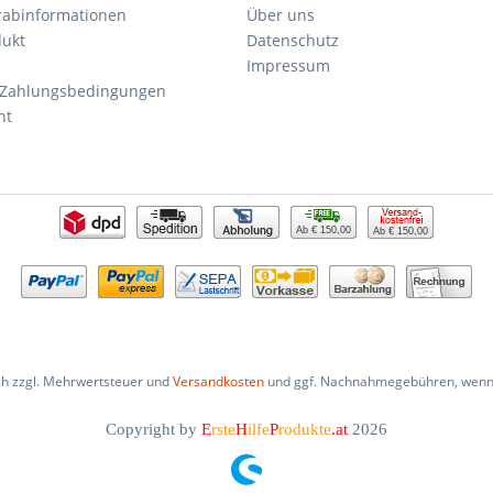
orabinformationen
Über uns
dukt
Datenschutz
Impressum
 Zahlungsbedingungen
ht
Ab € 150,00
Ab € 150,00
ich zzgl. Mehrwertsteuer und
Versandkosten
und ggf. Nachnahmegebühren, wenn 
Copyright by
E
rste
H
ilfe
P
rodukte
.at
2026