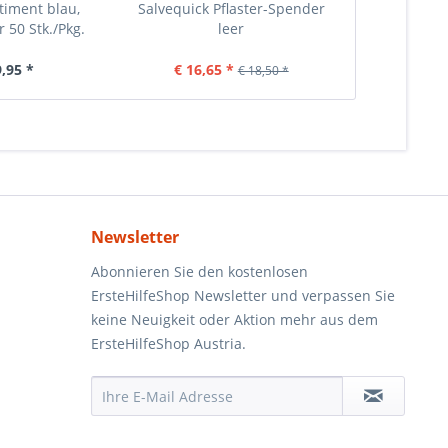
rtiment blau,
Salvequick Pflaster-Spender
Söhngen Pf
r 50 Stk./Pkg.
leer
detectab
9,95 *
€ 16,65 *
€ 
€ 18,50 *
Newsletter
Abonnieren Sie den kostenlosen
ErsteHilfeShop Newsletter und verpassen Sie
keine Neuigkeit oder Aktion mehr aus dem
ErsteHilfeShop Austria.