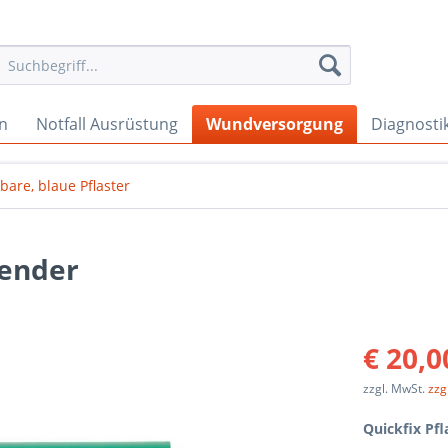
en
Notfall Ausrüstung
Wundversorgung
Diagnosti
bare, blaue Pflaster
pender
€ 20,0
zzgl. MwSt.
zzg
Quickfix Pfl