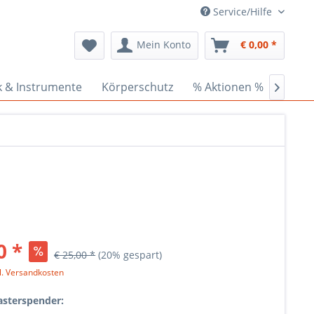
Service/Hilfe
Mein Konto
€ 0,00 *
k & Instrumente
Körperschutz
% Aktionen %
Ceder

0 *
€ 25,00 *
(20% gespart)
l. Versandkosten
asterspender: