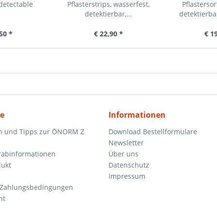
detectable
Pflasterstrips, wasserfest,
Pflasterso
detektierbar,...
detektierba
50 *
€ 22,90 *
€ 1
ce
Informationen
n und Tipps zur ÖNORM Z
Download Bestellformulare
Newsletter
orabinformationen
Über uns
dukt
Datenschutz
Impressum
 Zahlungsbedingungen
ht