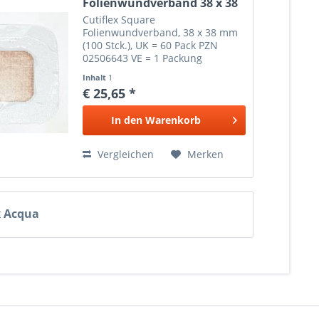
Folienwundverband 38 x 38
mm...
Cutiflex Square
Folienwundverband, 38 x 38 mm
(100 Stck.), UK = 60 Pack PZN
02506643 VE = 1 Packung
Inhalt
1
€ 25,65 *
In den
Warenkorb
Vergleichen
Merken
x Acqua