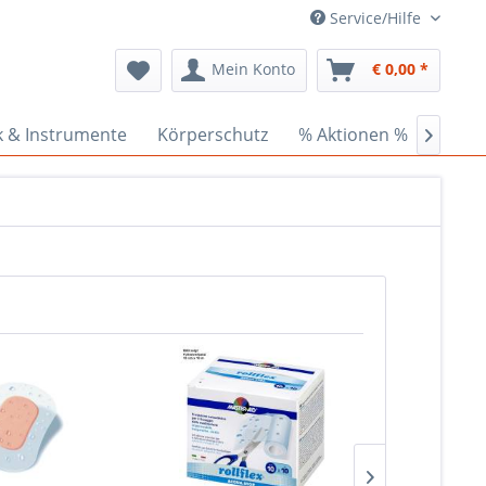
Service/Hilfe
Mein Konto
€ 0,00 *
k & Instrumente
Körperschutz
% Aktionen %
Ceder
