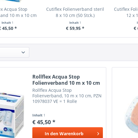
lex Acqua Stop
Cutiflex Folienverband steril
Cutiflex Fol
band 10 m x 10 cm
8 x 10 cm (50 Stck.)
12 x 
Inhalt
1
Inhalt
1
€ 45,50 *
€ 59,95 *
€ 
Rollflex Acqua Stop
Folienverband 10 m x 10 cm
Rollflex Acqua Stop
Folienverband, 10 m x 10 cm, PZN
10978037 VE = 1 Rolle
Inhalt
1
€ 45,50 *
In den
Warenkorb