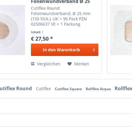
Folienwundverband Ø 25
mm (150...
Cutiflex Round
Folienwundverband, Ø 25 mm
(150 Stck.), UK = 96 Pack PZN
02506637 VE = 1 Packung
Inhalt
1
€ 27,50 *
In den
Warenkorb
Vergleichen
Merken
utiflex Round
Rollfle
Cutiflex
Cutiflex Square
Rollflex Acqua