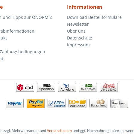
ce
Informationen
n und Tipps zur ÖNORM Z
Download Bestellformulare
Newsletter
orabinformationen
Über uns
dukt
Datenschutz
Impressum
 Zahlungsbedingungen
ht
Ab € 150,00
Ab € 150,00
ich zzgl. Mehrwertsteuer und
Versandkosten
und ggf. Nachnahmegebühren, wenn 