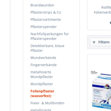
Brandwunden
Rollf
Pflasterstrips & Co
Folienver
Pflastersortimente
Pflasterspender
Nachfüllpackungen für
Pflasterspender
Filtern
Detektierbare, blaue
Pflaster
Wundverbände
Fingerverbände
metallisierte
Wundpflaster
Wundpflaster
Folienpflaster
(wasserfest)
Fixier- & Mullbinden
metallisierte