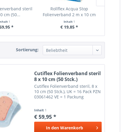
ienverband steril
Rollflex Acqua Stop
Cutifl
10 cm (50...
Folienverband 2 m x 10 cm
Folienwundv
(1
Inhalt
1
Inhalt
1
In
69,95 *
€ 19,85 *
€ 2
Sortierung:
Cutiflex Folienverband steril
8 x 10 cm (50 Stck.)
Cutiflex Folienverband steril, 8 x
10 cm (50 Stck.), UK = 16 Pack PZN
03061462 VE = 1 Packung
Inhalt
1
€ 59,95 *
In den
Warenkorb