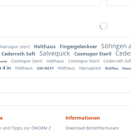
Söhngen 
Holthaus
Fingergelenkver
Hansapor steril
Salvequick
Ceder
Cederroth Soft
Cosmopor Steril
Cosmopor Steril
Holthaus
Cosmopor Steril
Cederroth So
derm
h 4 in
Holthaus
Holthaus
Hansaplast
UNI NEXT
Rollflex
Hans
ce
Informationen
n und Tipps zur ÖNORM Z
Download Bestellformulare