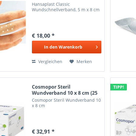
Hansaplast Classic
Wundschnellverband, 5 m x 8 cm
€ 18,00 *
In den
Warenkorb
Vergleichen
Merken
Cosmopor Steril
TIPP!
Wundverband 10 x 8 cm (25
Stck.)
Cosmopor Steril Wundverband 10
x 8 cm
€ 32,91 *