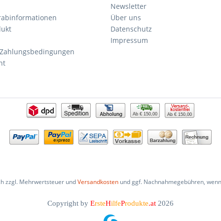
Newsletter
orabinformationen
Über uns
dukt
Datenschutz
Impressum
 Zahlungsbedingungen
ht
Ab € 150,00
Ab € 150,00
ich zzgl. Mehrwertsteuer und
Versandkosten
und ggf. Nachnahmegebühren, wenn 
Copyright by
E
rste
H
ilfe
P
rodukte
.at
2026