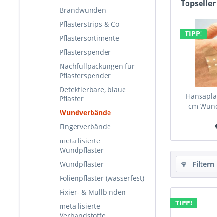
Topseller
Brandwunden
Pflasterstrips & Co
TIPP!
Pflastersortimente
Pflasterspender
Nachfüllpackungen für
Pflasterspender
Detektierbare, blaue
Hansaplas
Pflaster
cm Wund
Wundverbände
Fingerverbände
metallisierte
Wundpflaster
Wundpflaster
Filtern
Folienpflaster (wasserfest)
Fixier- & Mullbinden
TIPP!
metallisierte
Verbandstoffe