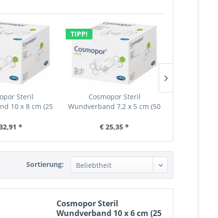
TIPP!
por Steril
Cosmopor Steril
Urgoderm Stre
d 10 x 8 cm (25
Wundverband 7,2 x 5 cm (50
weiß, 10
Stck.)
Stck.)
32,91 *
€ 25,35 *
€ 2
Sortierung:
Cosmopor Steril
Wundverband 10 x 6 cm (25