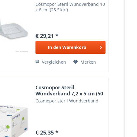
Stck.)
Cosmopor Steril Wundverband 10
x 6 cm (25 Stck.)
€ 29,21 *
In den
Warenkorb
Vergleichen
Merken
Cosmopor Steril
Wundverband 7,2 x 5 cm (50
Stck.)
Cosmopor steril Wundverband
€ 25,35 *