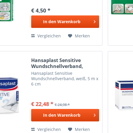
€ 4,50 *
In den
Warenkorb
Vergleichen
Merken
Hansaplast Sensitive
Wundschnellverband,
weiß,...
Hansaplast Sensitive
Wundschnellverband, weiß, 5 m x
6 cm
€ 22,48 *
€ 24,98 *
In den
Warenkorb
Vergleichen
Merken