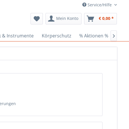
Service/Hilfe
Mein Konto
€ 0,00 *
k & Instrumente
Körperschutz
% Aktionen %
Ceder

derungen