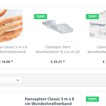
TIPP!
TIPP!
t Classic 5 m x 8
Cosmopor Steril
Cosmo
schnellverband
Wundverband 10 x 6 cm (25
Wundverban
Stck.)
€ 18,00 *
€ 29,21 *
€ 
Hansaplast Classic 5 m x 8
TIPP!
cm Wundschnellverband