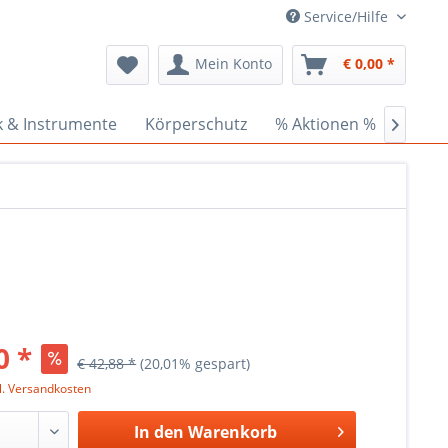
Service/Hilfe
Mein Konto
€ 0,00 *
k & Instrumente
Körperschutz
% Aktionen %
Ceder

0 *
€ 42,88 *
(20,01% gespart)
l. Versandkosten
In den
Warenkorb