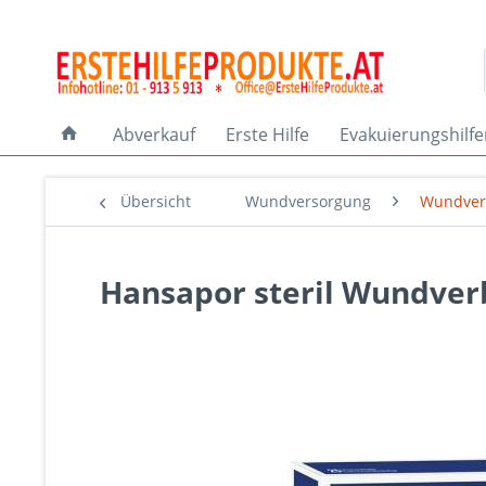
Abverkauf
Erste Hilfe
Evakuierungshilf
Übersicht
Wundversorgung
Wundver
Hansapor steril Wundverb