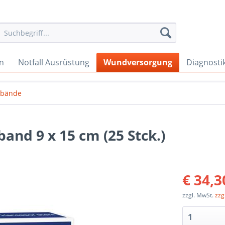
en
Notfall Ausrüstung
Wundversorgung
Diagnosti
bände
and 9 x 15 cm (25 Stck.)
€ 34,3
zzgl. MwSt.
zzg