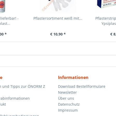
ieferbar! -
Pflastersortiment weiß mit...
Pflasterstri
ast...
Ypsiplas
00 *
€ 10,90 *
€ 8
ce
Informationen
n und Tipps zur ÖNORM Z
Download Bestellformulare
Newsletter
orabinformationen
Über uns
dukt
Datenschutz
Impressum