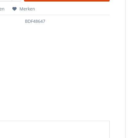
hen
Merken
BDF48647