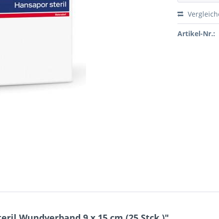
Vergleic
Artikel-Nr.:
ril Wundverband 9 x 15 cm (25 Stck.)"