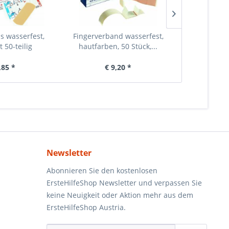
ps wasserfest,
Fingerverband wasserfest,
Fingerverb
t 50-teilig
hautfarben, 50 Stück,...
hautfar
,85 *
€ 9,20 *
€ 
Newsletter
Abonnieren Sie den kostenlosen
ErsteHilfeShop Newsletter und verpassen Sie
keine Neuigkeit oder Aktion mehr aus dem
ErsteHilfeShop Austria.