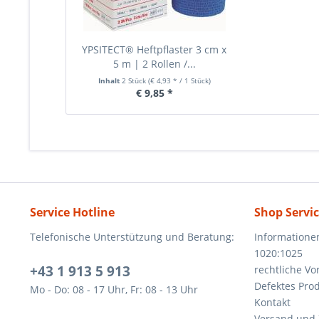
YPSITECT® Heftpflaster 3 cm x
5 m | 2 Rollen /...
Inhalt
2 Stück
(€ 4,93 * / 1 Stück)
€ 9,85 *
Service Hotline
Shop Servi
Telefonische Unterstützung und Beratung:
Informatione
1020:1025
+43 1 913 5 913
rechtliche V
Defektes Pro
Mo - Do: 08 - 17 Uhr, Fr: 08 - 13 Uhr
Kontakt
Versand und