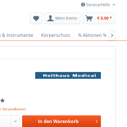
Service/Hilfe
Mein Konto
€ 0,00 *
k & Instrumente
Körperschutz
% Aktionen %
Ceder

 *
l. Versandkosten
In den
Warenkorb