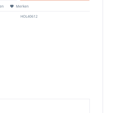
hen
Merken
HOL40612