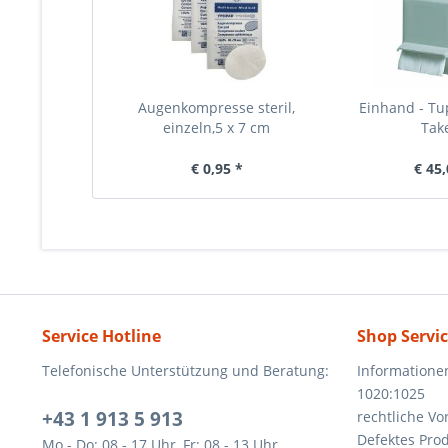
Augenkompresse steril,
Einhand - T
einzeln,5 x 7 cm
Take
€ 0,95 *
€ 45,
Service Hotline
Shop Servi
Telefonische Unterstützung und Beratung:
Informatione
1020:1025
+43 1 913 5 913
rechtliche V
Defektes Pro
Mo - Do: 08 - 17 Uhr, Fr: 08 - 13 Uhr