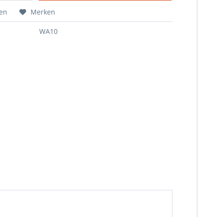
hen
Merken
WA10