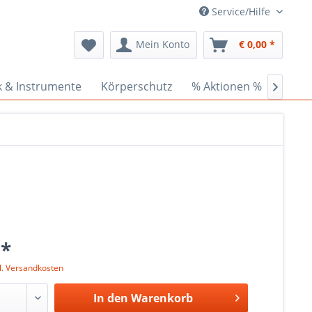
Service/Hilfe
Mein Konto
€ 0,00 *
k & Instrumente
Körperschutz
% Aktionen %
Ceder

 *
l. Versandkosten
In den
Warenkorb