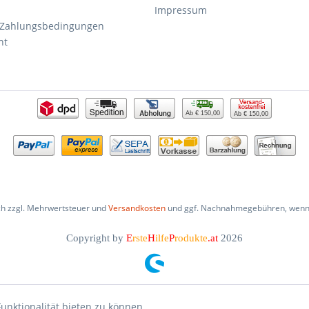
Impressum
 Zahlungsbedingungen
ht
Ab € 150,00
Ab € 150,00
ich zzgl. Mehrwertsteuer und
Versandkosten
und ggf. Nachnahmegebühren, wenn 
Copyright by
E
rste
H
ilfe
P
rodukte
.at
2026
unktionalität bieten zu können.