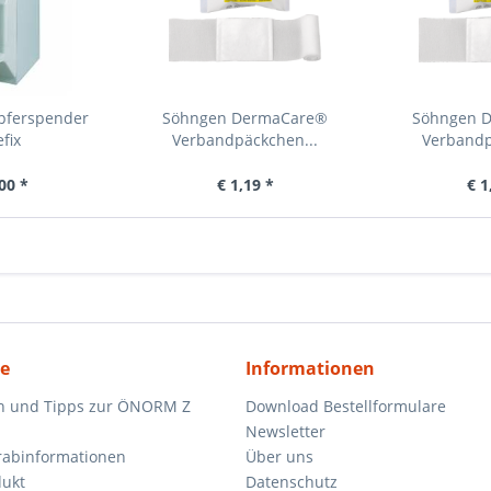
upferspender
Söhngen DermaCare®
Söhngen 
fix
Verbandpäckchen...
Verbandp
00 *
€ 1,19 *
€ 1
ce
Informationen
n und Tipps zur ÖNORM Z
Download Bestellformulare
Newsletter
orabinformationen
Über uns
dukt
Datenschutz