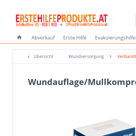
Abverkauf
Erste Hilfe
Evakuierungshilf
Übersicht
Wundversorgung
Verband
Wundauflage/Mullkompres