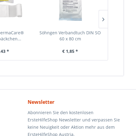
DermaCare®
Söhngen Verbandtuch DIN SO
Söhngen Ver
äckchen...
60 x 80 cm
80 x
,43 *
€ 1,85 *
€ 
Newsletter
Abonnieren Sie den kostenlosen
ErsteHilfeShop Newsletter und verpassen Sie
keine Neuigkeit oder Aktion mehr aus dem
ErsteHilfeShop Austria.