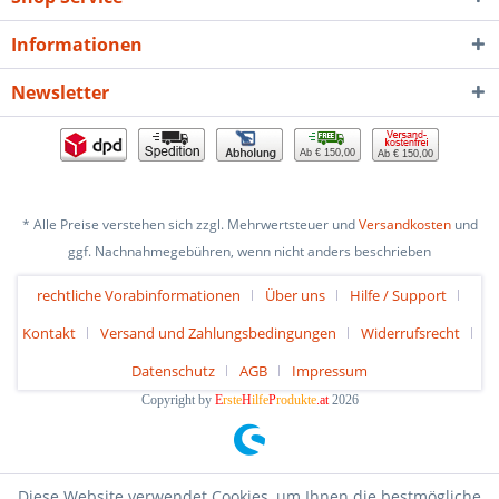
Informationen
Newsletter
Ab € 150,00
Ab € 150,00
* Alle Preise verstehen sich zzgl. Mehrwertsteuer und
Versandkosten
und
ggf. Nachnahmegebühren, wenn nicht anders beschrieben
rechtliche Vorabinformationen
Über uns
Hilfe / Support
Kontakt
Versand und Zahlungsbedingungen
Widerrufsrecht
Datenschutz
AGB
Impressum
Copyright by
E
rste
H
ilfe
P
rodukte
.at
2026
Diese Website verwendet Cookies, um Ihnen die bestmögliche