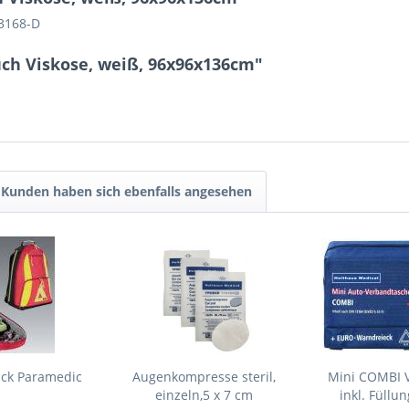
13168-D
uch Viskose, weiß, 96x96x136cm"
Kunden haben sich ebenfalls angesehen
ack Paramedic
Augenkompresse steril,
Mini COMBI 
einzeln,5 x 7 cm
inkl. Füllu