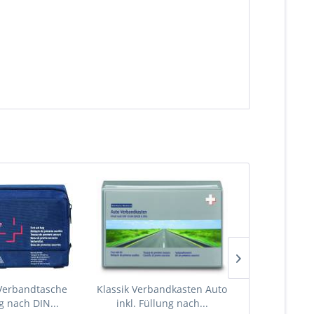
Verbandtasche
Klassik Verbandkasten Auto
Einhand - 
ng nach DIN...
inkl. Füllung nach...
T