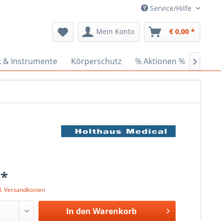
Service/Hilfe
Mein Konto
€ 0,00 *
k & Instrumente
Körperschutz
% Aktionen %
Ceder

 *
l. Versandkosten
In den
Warenkorb