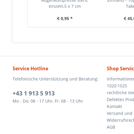
Augenkompresse steril,
Einhand - T
einzeln,5 x 7 cm
Take
€ 0,95 *
€ 45,
Service Hotline
Shop Servi
Telefonische Unterstützung und Beratung:
Informatione
1020:1025
+43 1 913 5 913
rechtliche V
Defektes Pro
Mo - Do: 08 - 17 Uhr, Fr: 08 - 13 Uhr
Kontakt
Versand und
Widerrufsrec
AGB