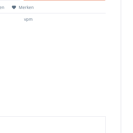
hen
Merken
vpm