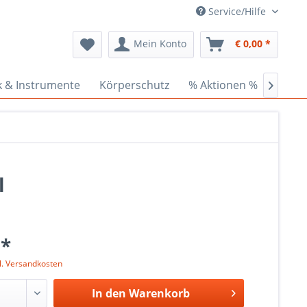
Service/Hilfe
Mein Konto
€ 0,00 *
k & Instrumente
Körperschutz
% Aktionen %
Ceder

l
 *
l. Versandkosten
In den
Warenkorb