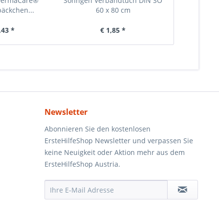
DermaCare®
Söhngen Verbandtuch DIN SO
Söhngen Ver
äckchen...
60 x 80 cm
80 x
,43 *
€ 1,85 *
€ 
Newsletter
Abonnieren Sie den kostenlosen
ErsteHilfeShop Newsletter und verpassen Sie
keine Neuigkeit oder Aktion mehr aus dem
ErsteHilfeShop Austria.