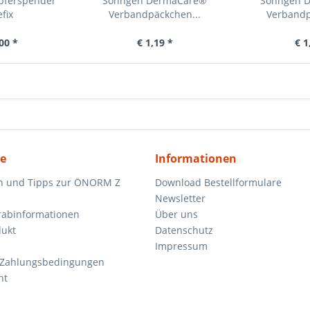
upferspender
Söhngen DermaCare®
Söhngen 
fix
Verbandpäckchen...
Verbandp
00 *
€ 1,19 *
€ 1
ce
Informationen
n und Tipps zur ÖNORM Z
Download Bestellformulare
Newsletter
orabinformationen
Über uns
dukt
Datenschutz
Impressum
 Zahlungsbedingungen
ht