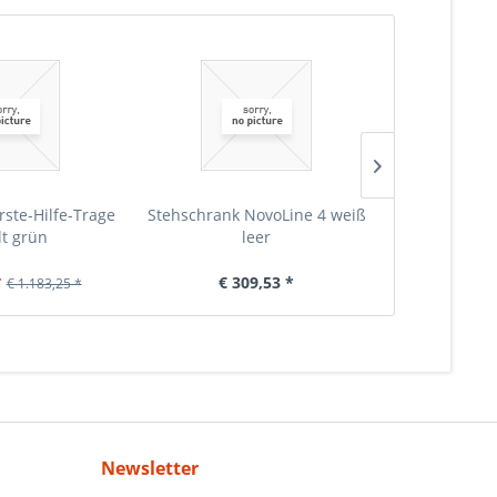
rste-Hilfe-Trage
Stehschrank NovoLine 4 weiß
Stehschrank 
lt grün
leer
Erste-
*
€ 309,53 *
€ 6
€ 1.183,25 *
Newsletter