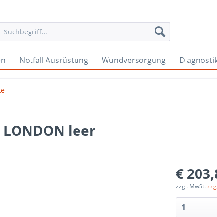
en
Notfall Ausrüstung
Wundversorgung
Diagnosti
ke
k LONDON leer
€ 203,
zzgl. MwSt.
zzg