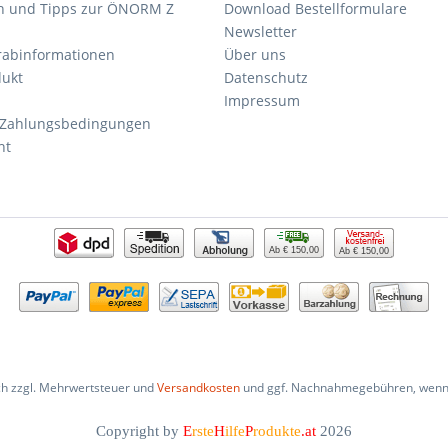
n und Tipps zur ÖNORM Z
Download Bestellformulare
Newsletter
orabinformationen
Über uns
dukt
Datenschutz
Impressum
 Zahlungsbedingungen
ht
Ab € 150,00
Ab € 150,00
ich zzgl. Mehrwertsteuer und
Versandkosten
und ggf. Nachnahmegebühren, wenn 
Copyright by
E
rste
H
ilfe
P
rodukte
.at
2026