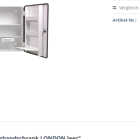
Vergleic
Artikel-Nr.:
erbandschrank LONDON leer"