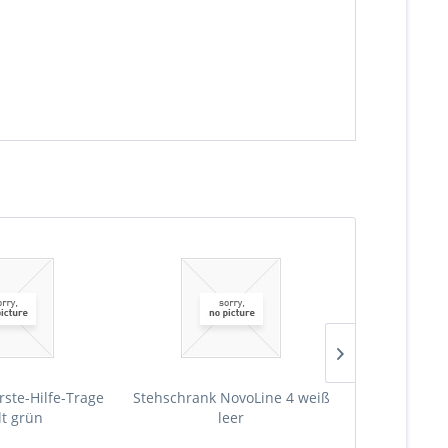
rste-Hilfe-Trage
Stehschrank NovoLine 4 weiß
Stehschrank 
lt grün
leer
Erste-