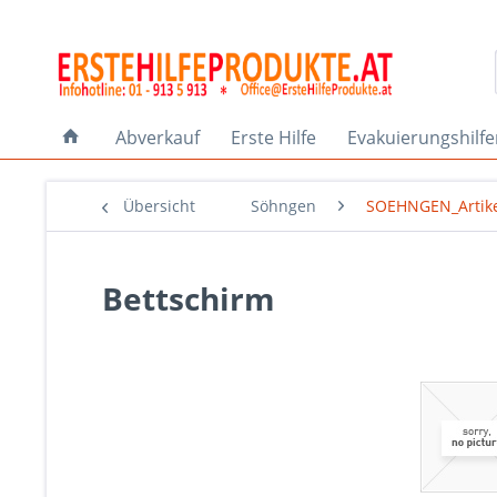
Abverkauf
Erste Hilfe
Evakuierungshilf
Übersicht
Söhngen
SOEHNGEN_Artik
Bettschirm