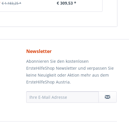
*
€ 309,53 *
€ 6
€ 1.183,25 *
Newsletter
Abonnieren Sie den kostenlosen
ErsteHilfeShop Newsletter und verpassen Sie
keine Neuigkeit oder Aktion mehr aus dem
ErsteHilfeShop Austria.