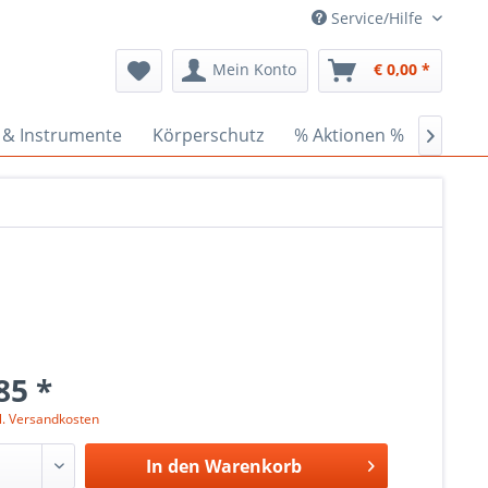
Service/Hilfe
Mein Konto
€ 0,00 *
 & Instrumente
Körperschutz
% Aktionen %
Ceder

85 *
l. Versandkosten
In den
Warenkorb