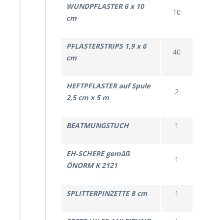
WUNDPFLASTER 6 x 10
10
cm
PFLASTERSTRIPS 1,9 x 6
40
cm
HEFTPFLASTER auf Spule
2
2,5 cm x 5 m
BEATMUNGSTUCH
1
EH-SCHERE gemäß
1
ÖNORM K 2121
SPLITTERPINZETTE 8 cm
1