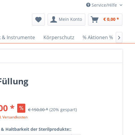
Service/Hilfe
Mein Konto
€ 0,00 *
k & Instrumente
Körperschutz
% Aktionen %
Ceder

Füllung
00 *
€ 150,00 *
(20% gespart)
l. Versandkosten
 Haltbarkeit der Sterilprodukte::