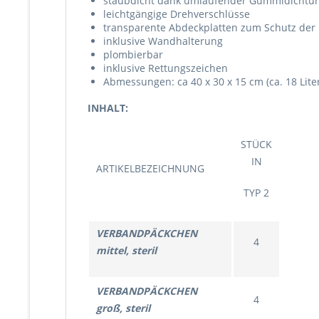
staubdicht dank umlaufender Gummidichtu
leichtgängige Drehverschlüsse
transparente Abdeckplatten zum Schutz der F
inklusive Wandhalterung
plombierbar
inklusive Rettungszeichen
Abmessungen: ca 40 x 30 x 15 cm (ca. 18 Lit
INHALT:
STÜCK
IN
ARTIKELBEZEICHNUNG
TYP 2
VERBANDPÄCKCHEN
4
mittel, steril
VERBANDPÄCKCHEN
4
groß, steril