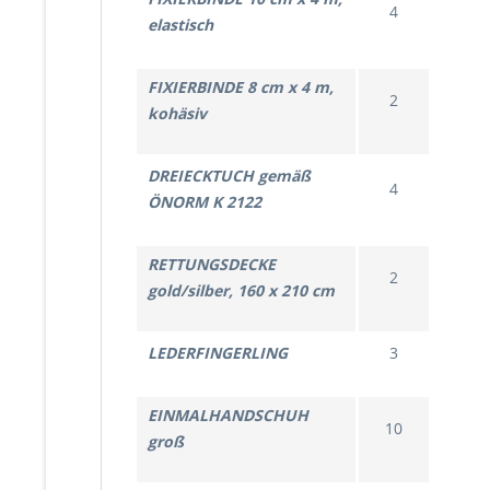
4
elastisch
FIXIERBINDE 8 cm x 4 m,
2
kohäsiv
DREIECKTUCH gemäß
4
ÖNORM K 2122
RETTUNGSDECKE
2
gold/silber, 160 x 210 cm
LEDERFINGERLING
3
EINMALHANDSCHUH
10
groß