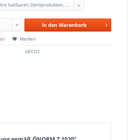
In den
Warenkorb
hen
Merken
GECO2
üllung gemäß ÖNORM Z 1020"