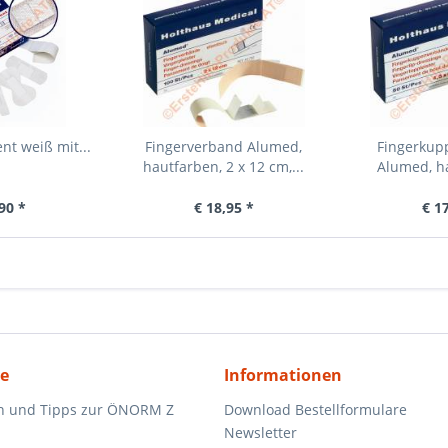
nt weiß mit...
Fingerverband Alumed,
Fingerkup
hautfarben, 2 x 12 cm,...
Alumed, ha
90 *
€ 18,95 *
€ 1
ce
Informationen
n und Tipps zur ÖNORM Z
Download Bestellformulare
Newsletter