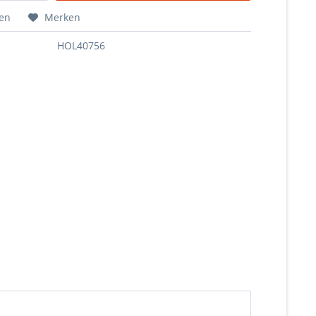
hen
Merken
HOL40756