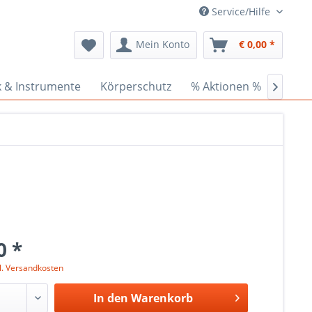
Service/Hilfe
Mein Konto
€ 0,00 *
k & Instrumente
Körperschutz
% Aktionen %
Ceder

0 *
l. Versandkosten
In den
Warenkorb