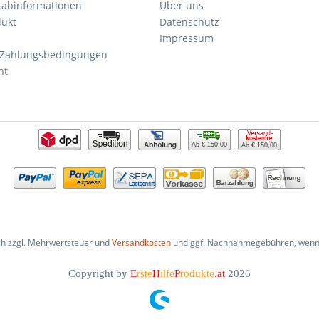
orabinformationen
Über uns
dukt
Datenschutz
Impressum
 Zahlungsbedingungen
ht
Ab € 150,00
Ab € 150,00
ich zzgl. Mehrwertsteuer und
Versandkosten
und ggf. Nachnahmegebühren, wenn 
Copyright by
E
rste
H
ilfe
P
rodukte
.at
2026