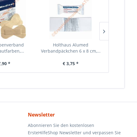
penverband
Holthaus Alumed
Holtha
utfarben,...
Verbandpäckchen 6 x 8 cm,...
Verbandpäc
c
7,90 *
€ 3,75 *
€ 
Newsletter
Abonnieren Sie den kostenlosen
ErsteHilfeShop Newsletter und verpassen Sie