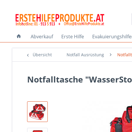
Abverkauf
Erste Hilfe
Evakuierungshilf
Übersicht
Notfall Ausrüstung
Notfall
Notfalltasche "WasserStopp