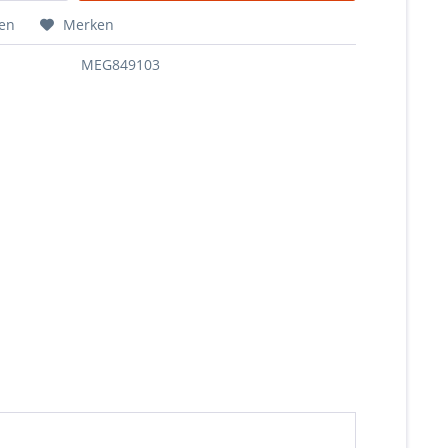
hen
Merken
MEG849103