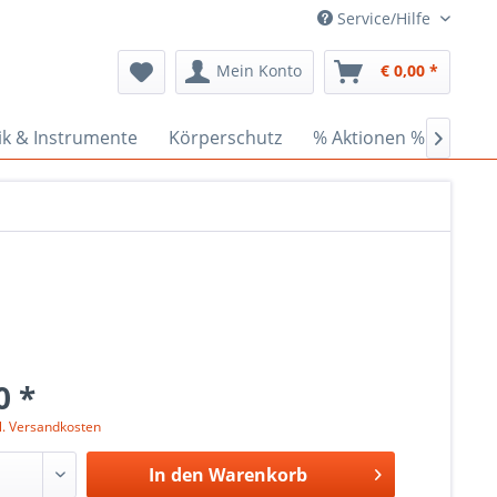
Service/Hilfe
Mein Konto
€ 0,00 *
ik & Instrumente
Körperschutz
% Aktionen %
Cede

0 *
l. Versandkosten
In den
Warenkorb