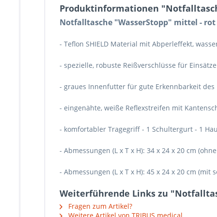
Produktinformationen "Notfalltasche
Notfalltasche "WasserStopp" mittel - rot 
- Teflon SHIELD Material mit Abperleffekt, wa
- spezielle, robuste Reißverschlüsse für Einsätz
- graues Innenfutter für gute Erkennbarkeit des 
- eingenähte, weiße Reflexstreifen mit Kantensc
- komfortabler Tragegriff - 1 Schultergurt - 1 Ha
- Abmessungen (L x T x H): 34 x 24 x 20 cm (ohn
- Abmessungen (L x T x H): 45 x 24 x 20 cm (mit
Weiterführende Links zu "Notfalltas
Fragen zum Artikel?
Weitere Artikel von TRIBUS medical