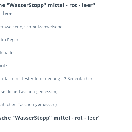
 "WasserStopp" mittel - rot - leer"
- leer
sserabweisend, schmutzabweisend
e im Regen
Inhaltes
hutz
uptfach mit fester Innenteilung - 2 Seitenfächer
e seitliche Taschen gemessen)
 seitlichen Taschen gemessen)
che "WasserStopp" mittel - rot - leer"