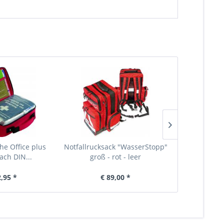
he Office plus
Notfallrucksack "WasserStopp"
Notfalltasc
nach DIN...
groß - rot - leer
klein -
2,95 *
€ 89,00 *
€ 