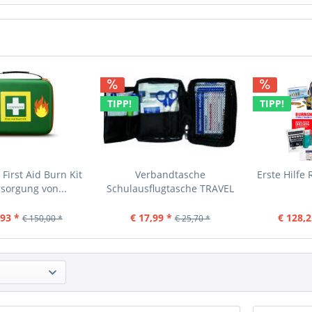
TIPP!
TIPP!
First Aid Burn Kit
Verbandtasche
Erste Hilfe
rsorgung von...
Schulausflugtasche TRAVEL
,93 *
€ 17,99 *
€ 128,2
€ 150,00 *
€ 25,70 *