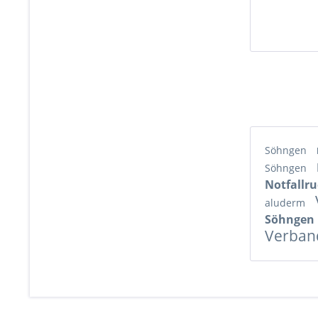
Söhngen
Söhngen
Notfallr
aluderm
Söhngen 
Verban