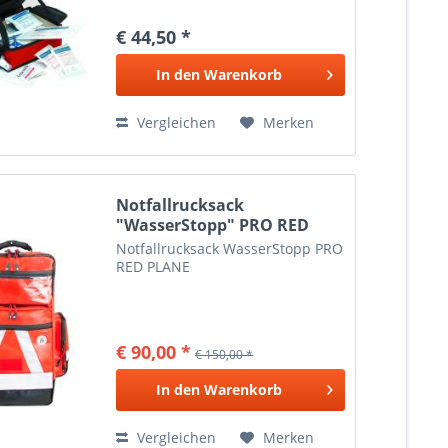
Trageriemen kann sowohl als
Rucksack als auch seitlich über
€ 44,50 *
die Schulter getragen werden.
Ein Reflektorstreifen auf der...
In den
Warenkorb
Vergleichen
Merken
Notfallrucksack
"WasserStopp" PRO RED
PLANE
Notfallrucksack WasserStopp PRO
RED PLANE
€ 90,00 *
€ 150,00 *
In den
Warenkorb
Vergleichen
Merken