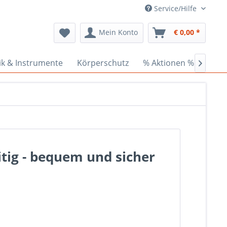
Service/Hilfe
Mein Konto
€ 0,00 *
ik & Instrumente
Körperschutz
% Aktionen %
Cede

eitig - bequem und sicher