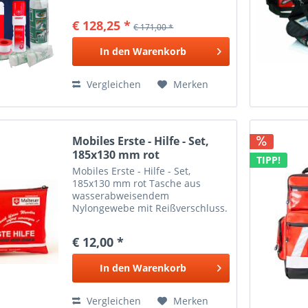
€ 128,25 *
€ 171,00 *
In den
Warenkorb
Vergleichen
Merken
Mobiles Erste - Hilfe - Set,
185x130 mm rot
TIPP!
Mobiles Erste - Hilfe - Set,
185x130 mm rot Tasche aus
wasserabweisendem
Nylongewebe mit Reißverschluss.
Rückseitig 2 Gürtelschlaufen aus
Klettverschluss zum Befestigen
€ 12,00 *
z.B. an Fahrradlenker,
Hosengürtel, etc. Sinnvoller Inhalt
In den
Warenkorb
zur...
Vergleichen
Merken