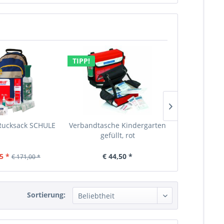
TIPP!
 Rucksack SCHULE
Verbandtasche Kindergarten
Mobiles Erst
gefüllt, rot
185x13
5 *
€ 44,50 *
€ 1
€ 171,00 *
Sortierung: