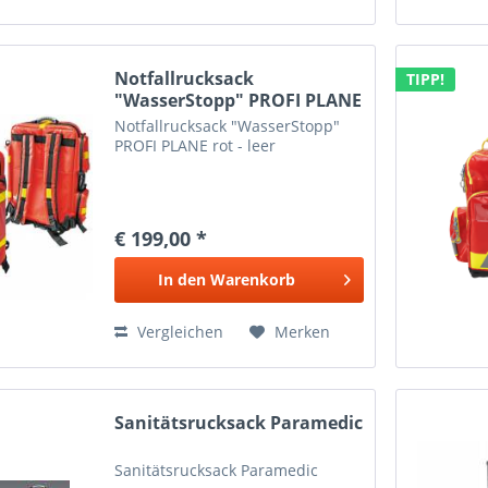
Notfallrucksack
TIPP!
"WasserStopp" PROFI PLANE
rot -...
Notfallrucksack "WasserStopp"
PROFI PLANE rot - leer
€ 199,00 *
In den
Warenkorb
Vergleichen
Merken
Sanitätsrucksack Paramedic
Sanitätsrucksack Paramedic