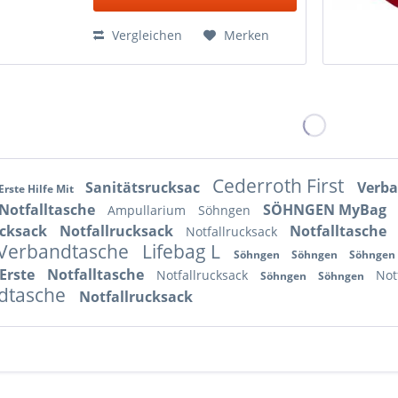
Vergleichen
Merken
Cederroth First
Sanitätsrucksac
Verb
Erste Hilfe Mit
Notfalltasche
SÖHNGEN MyBag
Ampullarium
Söhngen
ucksack
Notfallrucksack
Notfalltasche
Notfallrucksack
Verbandtasche
Lifebag L
Söhngen
Söhngen
Söhngen
Erste
Notfalltasche
Notfallrucksack
Not
Söhngen
Söhngen
dtasche
Notfallrucksack