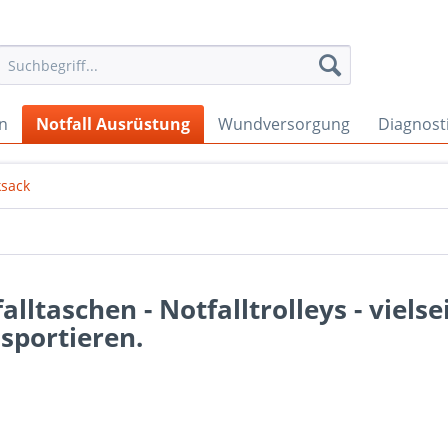
en
Notfall Ausrüstung
Wundversorgung
Diagnost
ksack
alltaschen - Notfalltrolleys - viels
sportieren.