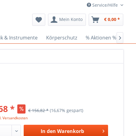
Service/Hilfe
Mein Konto
€ 0,00 *
ik & Instrumente
Körperschutz
% Aktionen %
Cede

68 *
€ 156,82 *
(16,67% gespart)
l. Versandkosten
In den
Warenkorb