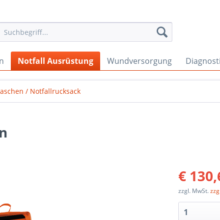
en
Notfall Ausrüstung
Wundversorgung
Diagnost
taschen / Notfallrucksack
on
€ 130,
zzgl. MwSt.
zzg