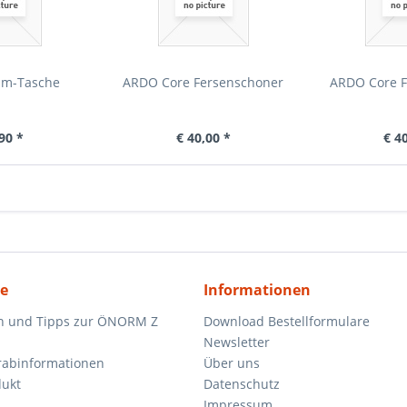
um-Tasche
ARDO Core Fersenschoner
ARDO Core F
90 *
€ 40,00 *
€ 4
ce
Informationen
n und Tipps zur ÖNORM Z
Download Bestellformulare
Newsletter
orabinformationen
Über uns
dukt
Datenschutz
Impressum