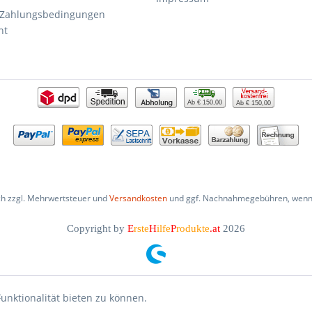
 Zahlungsbedingungen
ht
Ab € 150,00
Ab € 150,00
ich zzgl. Mehrwertsteuer und
Versandkosten
und ggf. Nachnahmegebühren, wenn 
Copyright by
E
rste
H
ilfe
P
rodukte
.at
2026
unktionalität bieten zu können.