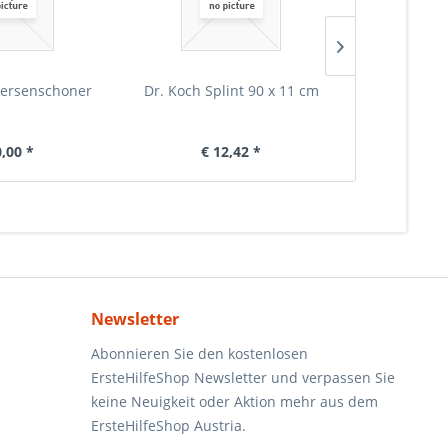
ersenschoner
Dr. Koch Splint 90 x 11 cm
Warnweste ra
E
0,00 *
€ 12,42 *
€ 
Newsletter
Abonnieren Sie den kostenlosen
ErsteHilfeShop Newsletter und verpassen Sie
keine Neuigkeit oder Aktion mehr aus dem
ErsteHilfeShop Austria.