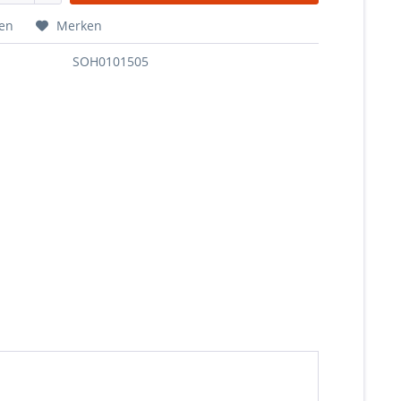
hen
Merken
SOH0101505