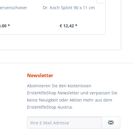
ersenschoner
Dr. Koch Splint 90 x 11 cm
Warnweste ra
E
0,00 *
€ 12,42 *
€ 
Newsletter
Abonnieren Sie den kostenlosen
ErsteHilfeShop Newsletter und verpassen Sie
keine Neuigkeit oder Aktion mehr aus dem
ErsteHilfeShop Austria.