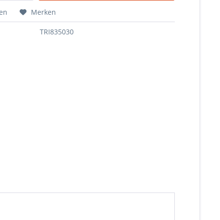
hen
Merken
TRI835030