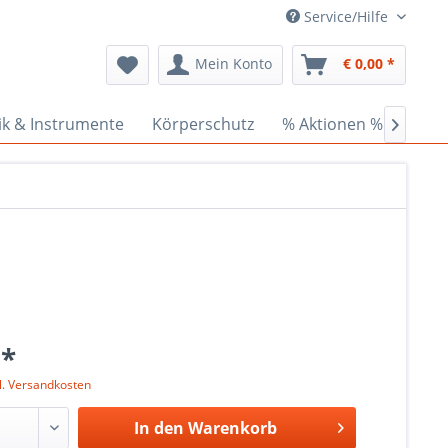
Service/Hilfe
Mein Konto
€ 0,00 *
ik & Instrumente
Körperschutz
% Aktionen %
Cede

 *
l. Versandkosten
In den
Warenkorb