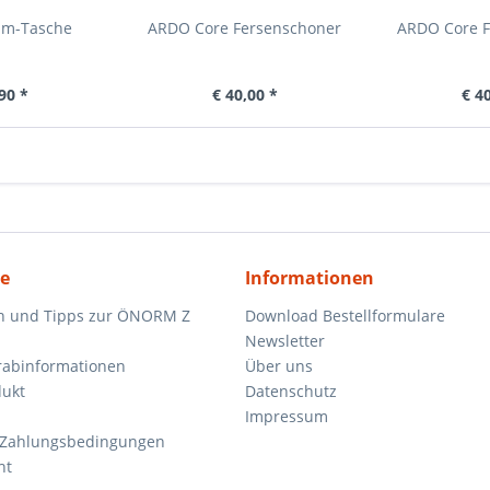
um-Tasche
ARDO Core Fersenschoner
ARDO Core F
90 *
€ 40,00 *
€ 4
ce
Informationen
n und Tipps zur ÖNORM Z
Download Bestellformulare
Newsletter
orabinformationen
Über uns
dukt
Datenschutz
Impressum
 Zahlungsbedingungen
ht