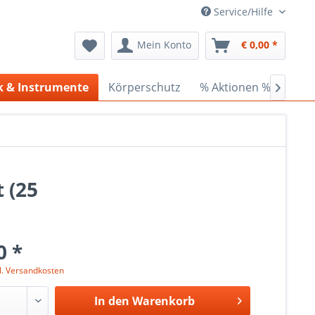
Service/Hilfe
Mein Konto
€ 0,00 *
k & Instrumente
Körperschutz
% Aktionen %
Cede

 (25
0 *
l. Versandkosten
In den
Warenkorb