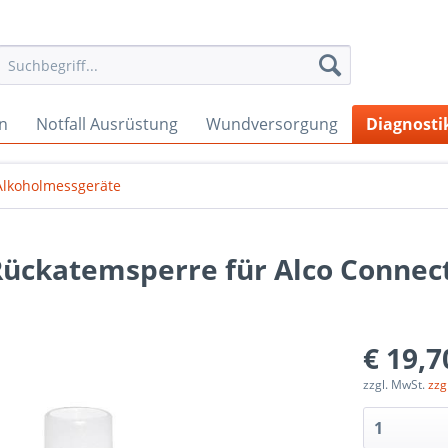
en
Notfall Ausrüstung
Wundversorgung
Diagnosti
Alkoholmessgeräte
ückatemsperre für Alco Connect
€ 19,7
zzgl. MwSt.
zzg