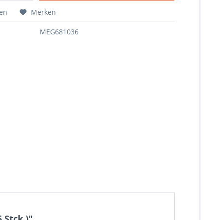
hen
Merken
MEG681036
Stck.)"