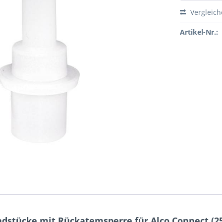
Vergleic
Artikel-Nr.:
stücke mit Rückatemsperre für Alco Connect (25 