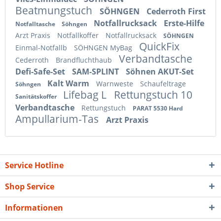
Beatmungstuch
SÖHNGEN
Cederroth First
Notfallrucksack
Erste-Hilfe
Notfalltasche
Söhngen
Arzt Praxis
Notfallkoffer
Notfallrucksack
SÖHNGEN
QuickFix
Einmal-Notfallb
SÖHNGEN MyBag
Verbandtasche
Cederroth
Brandfluchthaub
Defi-Safe-Set
SAM-SPLINT
Söhnen AKUT-Set
Kalt Warm
Warnweste
Schaufeltrage
Söhngen
Lifebag L
Rettungstuch 10
Sanitätskoffer
Verbandtasche
Rettungstuch
PARAT 5530 Hard
Ampullarium-Tas
Arzt Praxis
Service Hotline
Shop Service
Informationen