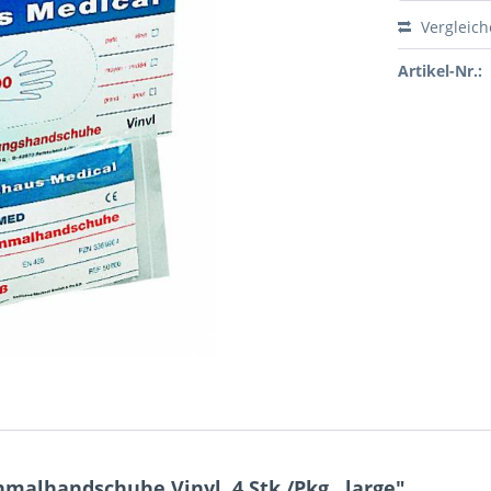
Vergleic
Artikel-Nr.:
alhandschuhe Vinyl, 4 Stk./Pkg., large"