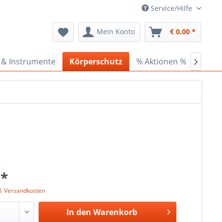
Service/Hilfe
Mein Konto
€ 0,00 *
 & Instrumente
Körperschutz
% Aktionen %
Ceder

 *
l. Versandkosten
In den
Warenkorb