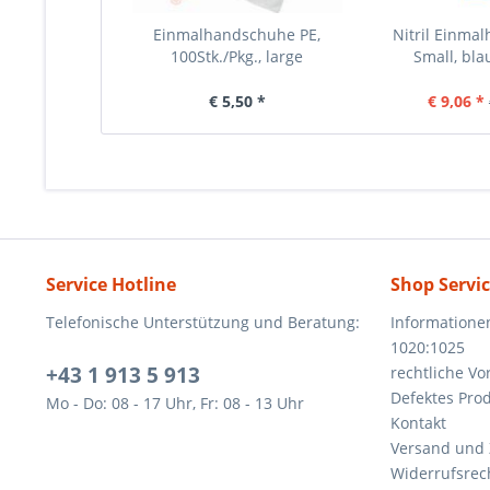
Einmalhandschuhe PE,
Nitril Einma
100Stk./Pkg., large
Small, blau
€ 5,50 *
€ 9,06 *
Service Hotline
Shop Servi
Telefonische Unterstützung und Beratung:
Informatione
1020:1025
+43 1 913 5 913
rechtliche V
Defektes Pro
Mo - Do: 08 - 17 Uhr, Fr: 08 - 13 Uhr
Kontakt
Versand und
Widerrufsrec