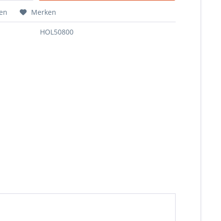
hen
Merken
HOL50800