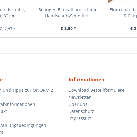
lhandschuhe,
Söhngen Einmalhandschuhe,
Einmalhandsc
, 30 cm...
Handschuh-Set mit 4...
Stück 
€ 2,50 *
€ 2
€ 12,95 *
ce
Informationen
n und Tipps zur ÖNORM Z
Download Bestellformulare
Newsletter
orabinformationen
Über uns
dukt
Datenschutz
Impressum
 Zahlungsbedingungen
ht