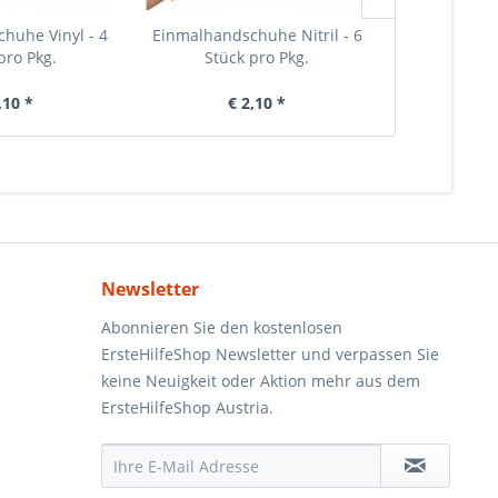
huhe Vinyl - 4
Einmalhandschuhe Nitril - 6
Einmalhands
pro Pkg.
Stück pro Pkg.
Stück
,10 *
€ 2,10 *
€ 
Newsletter
Abonnieren Sie den kostenlosen
ErsteHilfeShop Newsletter und verpassen Sie
keine Neuigkeit oder Aktion mehr aus dem
ErsteHilfeShop Austria.