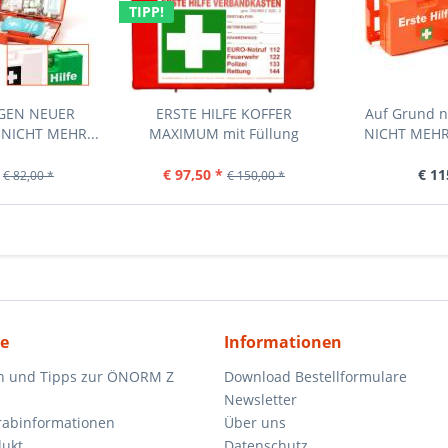
TIPP!
EGEN NEUER
ERSTE HILFE KOFFER
Auf Grund 
NICHT MEHR...
MAXIMUM mit Füllung
NICHT MEHR 
ÖNORM...
€ 97,50 *
€ 11
€ 82,00 *
€ 150,00 *
ce
Informationen
n und Tipps zur ÖNORM Z
Download Bestellformulare
Newsletter
orabinformationen
Über uns
dukt
Datenschutz