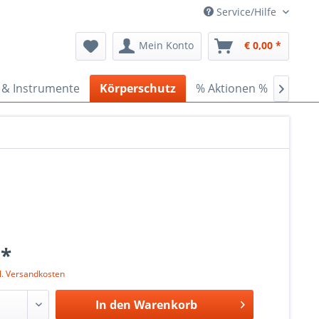
Service/Hilfe
Mein Konto
€ 0,00 *
 & Instrumente
Körperschutz
% Aktionen %
Ceder

 *
l. Versandkosten
In den
Warenkorb