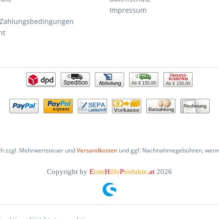
Impressum
 Zahlungsbedingungen
ht
Ab € 150,00
Ab € 150,00
ich zzgl. Mehrwertsteuer und
Versandkosten
und ggf. Nachnahmegebühren, wenn 
Copyright by
E
rste
H
ilfe
P
rodukte
.at
2026