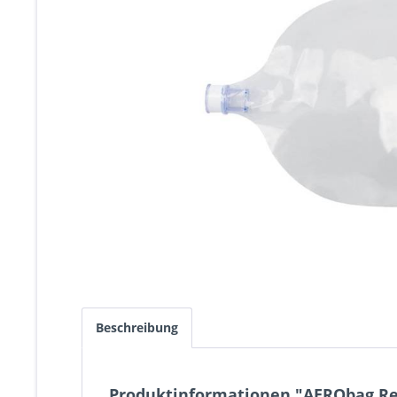
Beschreibung
Produktinformationen "AERObag Res