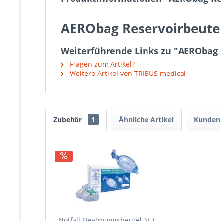
AERObag Reservoirbeutel
Weiterführende Links zu "AERObag 
Fragen zum Artikel?
Weitere Artikel von TRIBUS medical
Zubehör
1
Ähnliche Artikel
Kunden 
Notfall-Beatmungsbeutel-SET