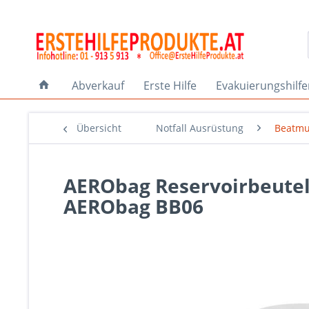
Abverkauf
Erste Hilfe
Evakuierungshilf
Übersicht
Notfall Ausrüstung
Beatm
AERObag Reservoirbeutel
AERObag BB06