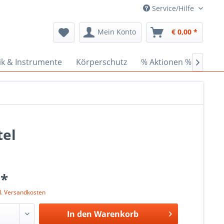
Service/Hilfe
Mein Konto
€ 0,00 *
ik & Instrumente
Körperschutz
% Aktionen %
Cede

tel
 *
l. Versandkosten
In den
Warenkorb