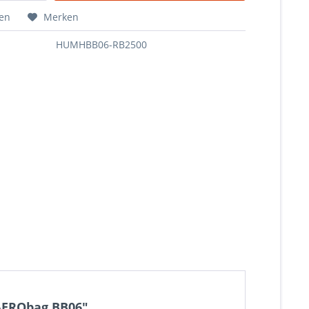
hen
Merken
HUMHBB06-RB2500
 AERObag BB06"