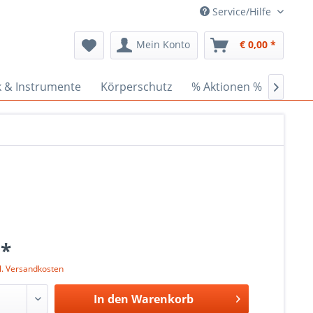
Service/Hilfe
Mein Konto
€ 0,00 *
k & Instrumente
Körperschutz
% Aktionen %
Ceder

 *
l. Versandkosten
In den
Warenkorb