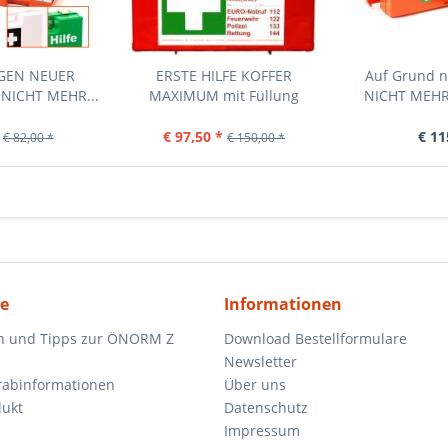
EGEN NEUER
ERSTE HILFE KOFFER
Auf Grund 
NICHT MEHR...
MAXIMUM mit Füllung
NICHT MEHR 
ÖNORM...
€ 97,50 *
€ 11
€ 82,00 *
€ 150,00 *
ce
Informationen
n und Tipps zur ÖNORM Z
Download Bestellformulare
Newsletter
orabinformationen
Über uns
dukt
Datenschutz
Impressum