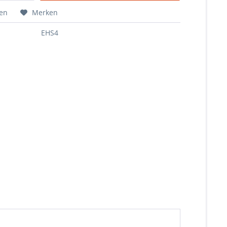
hen
Merken
EHS4