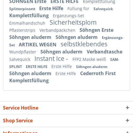
SÖHNGEN Erste
ERSTE HILFE
Komplettfüllung
Erste Hilfe
Füllung für
Splitterpinzett
Salvequick
Komplettfüllung
Ergänzungs-Set
Sicherheitsplom
Einmalhandschuh
Söhngen Erste
Pflasterstrips
Verbandpäckchen
Söhngen aluderm
Söhngen aluderm
Ergänzungs-
selbstklebendes
ARTIKEL WEGEN
Set
Söhngen aluderm
Verbandtasche
Wundpflaster
Instant Ice -
Salvequick
FFP2 Maske weiß
SAM-
Erste Hilfe
SPLINT
ERSTE HILFE
Söhngen aluderm
Söhngen aluderm
Cederroth First
Erste Hilfe
Komplettfüllung
Service Hotline
Shop Service