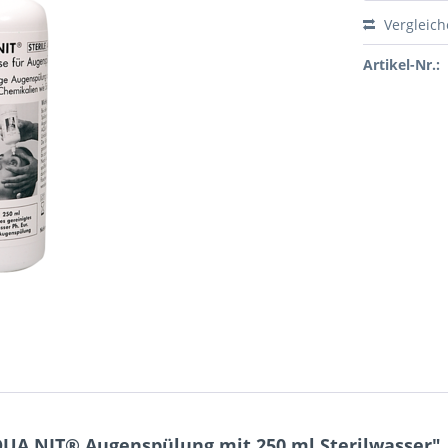
Vergleic
Artikel-Nr.:
UA NIT® Augenspülung mit 250 ml Sterilwasser"