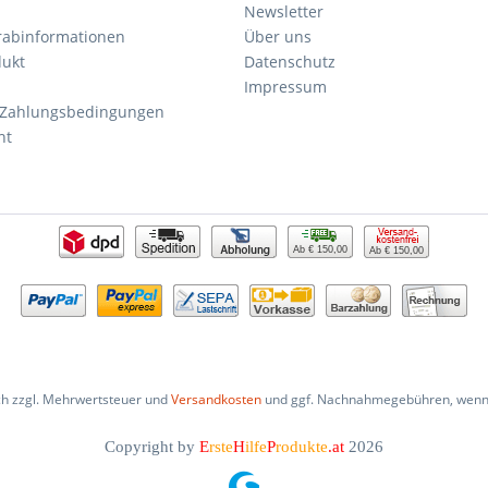
Newsletter
orabinformationen
Über uns
dukt
Datenschutz
Impressum
 Zahlungsbedingungen
ht
Ab € 150,00
Ab € 150,00
ich zzgl. Mehrwertsteuer und
Versandkosten
und ggf. Nachnahmegebühren, wenn 
Copyright by
E
rste
H
ilfe
P
rodukte
.at
2026