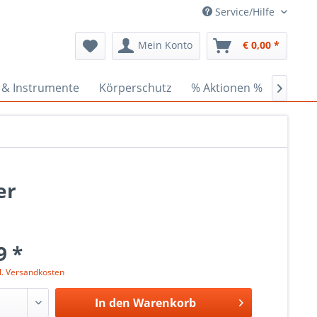
Service/Hilfe
Mein Konto
€ 0,00 *
 & Instrumente
Körperschutz
% Aktionen %
Ceder

er
9 *
l. Versandkosten
In den
Warenkorb