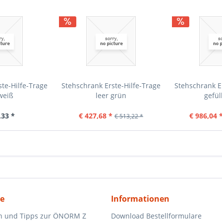
te-Hilfe-Trage
Stehschrank Erste-Hilfe-Trage
Stehschrank E
weiß
leer grün
gefül
,33 *
€ 427,68 *
€ 986,04 
€ 513,22 *
ce
Informationen
n und Tipps zur ÖNORM Z
Download Bestellformulare