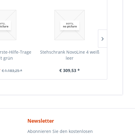
rste-Hilfe-Trage
Stehschrank NovoLine 4 weiß
Stehschrank 
lt grün
leer
Erste-
*
€ 309,53 *
€ 6
€ 1.183,25 *
Newsletter
Abonnieren Sie den kostenlosen