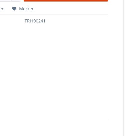
hen
Merken
TRI100241