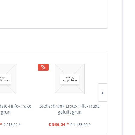
rste-Hilfe-Trage
Stehschrank Erste-Hilfe-Trage
Stehschrank 
r grün
gefüllt grün
*
€ 986,04 *
€ 3
€ 513,22 *
€ 1.183,25 *