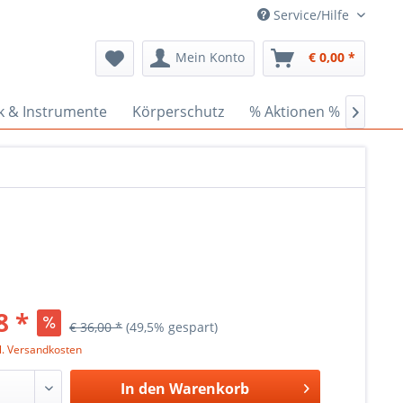
Service/Hilfe
Mein Konto
€ 0,00 *
k & Instrumente
Körperschutz
% Aktionen %
Cede

8 *
€ 36,00 *
(49,5% gespart)
l. Versandkosten
In den
Warenkorb