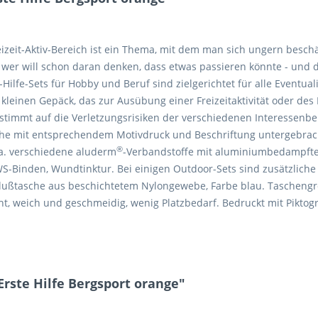
reizeit-Aktiv-Bereich ist ein Thema, mit dem man sich ungern beschä
 - wer will schon daran denken, dass etwas passieren könnte - un
e-Hilfe-Sets für Hobby und Beruf sind zielgerichtet für alle Eventu
einen Gepäck, das zur Ausübung einer Freizeitaktivität oder des 
bgestimmt auf die Verletzungsrisiken der verschiedenen Interessenb
che mit entsprechendem Motivdruck und Beschriftung untergebrac
®
a. verschiedene aluderm
-Verbandstoffe mit aluminiumbedampft
S-Binden, Wundtinktur. Bei einigen Outdoor-Sets sind zusätzliche Tei
hlußtasche aus beschichtetem Nylongewebe, Farbe blau. Taschengr
cht, weich und geschmeidig, wenig Platzbedarf. Bedruckt mit Pik
rste Hilfe Bergsport orange"