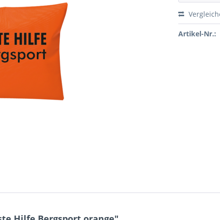
Vergleic
Artikel-Nr.:
te Hilfe Bergsport orange"