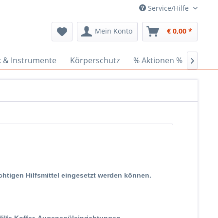
Service/Hilfe
Mein Konto
€ 0,00 *
k & Instrumente
Körperschutz
% Aktionen %
Ceder

ichtigen Hilfsmittel eingesetzt werden können.