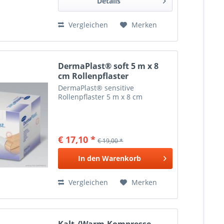
Details
Vergleichen
Merken
DermaPlast® soft 5 m x 8
cm Rollenpflaster
DermaPlast® sensitive
Rollenpflaster 5 m x 8 cm
€ 17,10 *
€ 19,00 *
In den
Warenkorb
Vergleichen
Merken
Kalt-/Warm-Kompresse,