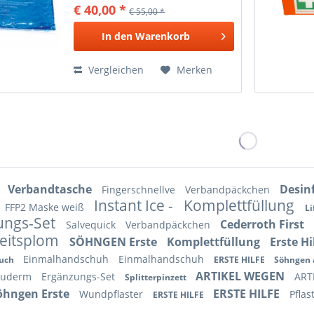
€ 40,00 *
€ 55,00 *
In den
Warenkorb
Vergleichen
Merken
Verbandtasche
Desin
Fingerschnellve
Verbandpäckchen
T
Instant Ice -
Komplettfüllung
FFP2 Maske weiß
Li
ungs-Set
Cederroth First
Salvequick
Verbandpäckchen
heitsplom
SÖHNGEN Erste
Komplettfüllung
Erste Hi
Einmalhandschuh
Einmalhandschuh
tuch
ERSTE HILFE
Söhngen
ARTIKEL WEGEN
luderm
Ergänzungs-Set
ART
Splitterpinzett
öhngen Erste
ERSTE HILFE
Wundpflaster
Pflas
ERSTE HILFE