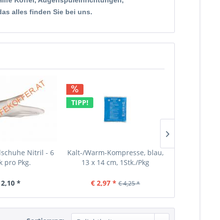
Hilfe Koffer, Augenspüleinrichtungen,
s alles finden Sie bei uns.
TIPP!
TIPP!
chuhe Nitril - 6
Kalt-/Warm-Kompresse, blau,
Erste Hilfe 
k pro Pkg.
13 x 14 cm, 1Stk./Pkg
20 Jahre 
 2,10 *
€ 2,97 *
€ 128,00
€ 4,25 *