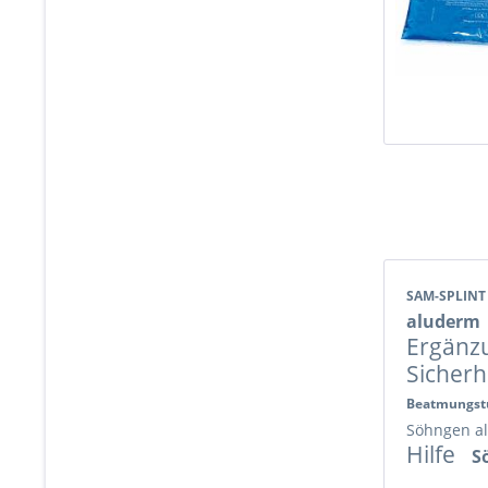
SAM-SPLIN
aluderm
Ergänz
Sicher
Beatmungs
Söhngen a
Hilfe
S