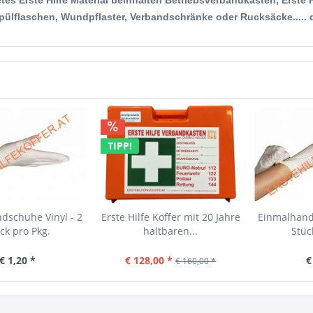
tes Erste Hilfe Material beinhalten Betriebsverbandkästen, Erste 
ülflaschen, Wundpflaster, Verbandschränke oder Rucksäcke..... da
TIPP!
dschuhe Vinyl - 2
Erste Hilfe Koffer mit 20 Jahre
Einmalhands
ck pro Pkg.
haltbaren...
Stüc
€ 1,20 *
€ 128,00 *
€
€ 160,00 *