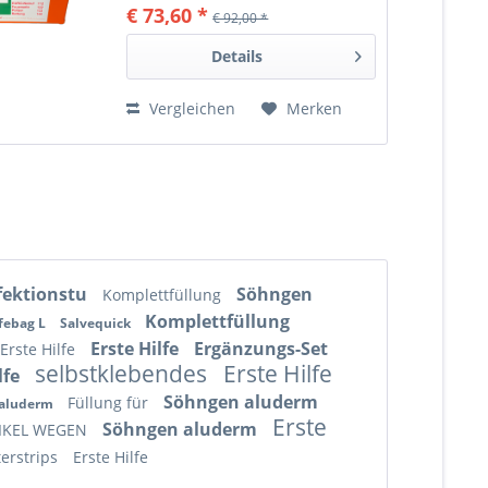
€ 73,60 *
€ 92,00 *
Details
Vergleichen
Merken
fektionstu
Söhngen
Komplettfüllung
Komplettfüllung
febag L
Salvequick
Erste Hilfe
Ergänzungs-Set
Erste Hilfe
selbstklebendes
Erste Hilfe
lfe
Söhngen aluderm
Füllung für
 aluderm
Erste
Söhngen aluderm
IKEL WEGEN
terstrips
Erste Hilfe