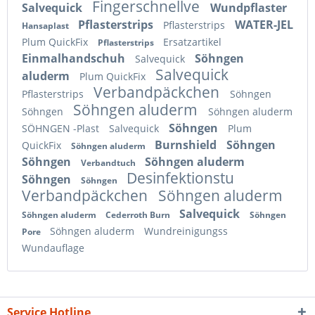
Fingerschnellve
Salvequick
Wundpflaster
Pflasterstrips
WATER-JEL
Pflasterstrips
Hansaplast
Plum QuickFix
Ersatzartikel
Pflasterstrips
Einmalhandschuh
Söhngen
Salvequick
Salvequick
aluderm
Plum QuickFix
Verbandpäckchen
Pflasterstrips
Söhngen
Söhngen aluderm
Söhngen
Söhngen aluderm
Söhngen
SÖHNGEN -Plast
Salvequick
Plum
Burnshield
Söhngen
QuickFix
Söhngen aluderm
Söhngen
Söhngen aluderm
Verbandtuch
Desinfektionstu
Söhngen
Söhngen
Verbandpäckchen
Söhngen aluderm
Salvequick
Söhngen aluderm
Cederroth Burn
Söhngen
Söhngen aluderm
Wundreinigungss
Pore
Wundauflage
Service Hotline