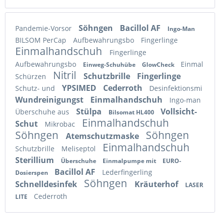
Söhngen
Bacillol AF
Pandemie-Vorsor
Ingo-Man
BILSOM PerCap
Aufbewahrungsbo
Fingerlinge
Einmalhandschuh
Fingerlinge
Aufbewahrungsbo
Einmal
Einweg-Schuhübe
GlowCheck
Nitril
Schutzbrille
Fingerlinge
Schürzen
YPSIMED
Cederroth
Schutz- und
Desinfektionsmi
Wundreinigungst
Einmalhandschuh
Ingo-man
Stülpa
Vollsicht-
Überschuhe aus
Bilsomat HL400
Einmalhandschuh
Schut
Mikrobac
Söhngen
Söhngen
Atemschutzmaske
Einmalhandschuh
Schutzbrille
Meliseptol
Sterillium
Überschuhe
Einmalpumpe mit
EURO-
Bacillol AF
Lederfingerling
Dosierspen
Söhngen
Schnelldesinfek
Kräuterhof
LASER
Cederroth
LITE