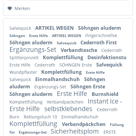
Merken
ARTIKEL WEGEN
Söhngen aluderm
Salvequick
Fingerschnellve
Söhngen
Erste Hilfe
ARTIKEL WEGEN
Söhngen aluderm
Cederroth First
Salvequick
Ergänzungs-Set
Verbandtasche
Cederroth
Komplettfüllung
Desinfektionstu
Splitterpinzett
Salvequick
Erste Hilfe
Cederroth
SÖHNGEN Erste
Komplettfüllung
Wundpflaster
Erste Hilfe
Einmalhandschuh
Söhngen
Salvequick
aluderm
Söhngen Erste
Ergänzungs-Set
Erste Hilfe
Söhngen aluderm
Burnshield
Instant Ice -
Komplettfüllung
Verbandpäckchen
Erste Hilfe
selbstklebendes
Cederroth
Burn
Rettungstuch 10
Einmalhandschuh
Komplettfüllung
Verbandpäckchen
Füllung
Sicherheitsplom
ERSTE
für
Ergänzungs-Set