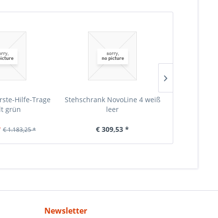
rste-Hilfe-Trage
Stehschrank NovoLine 4 weiß
Stehschrank 
lt grün
leer
Erste-
*
€ 309,53 *
€ 6
€ 1.183,25 *
Newsletter