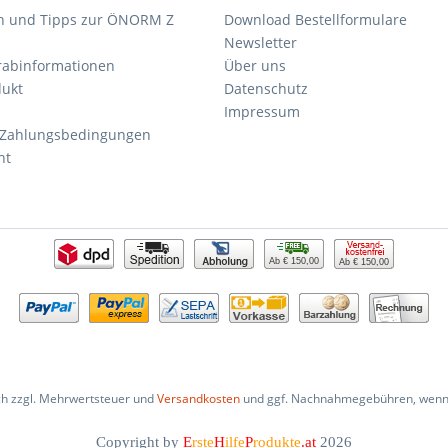
n und Tipps zur ÖNORM Z
Download Bestellformulare
Newsletter
orabinformationen
Über uns
dukt
Datenschutz
Impressum
 Zahlungsbedingungen
ht
Ab € 150,00
Ab € 150,00
ich zzgl. Mehrwertsteuer und
Versandkosten
und ggf. Nachnahmegebühren, wenn 
Copyright by
E
rste
H
ilfe
P
rodukte
.at
2026