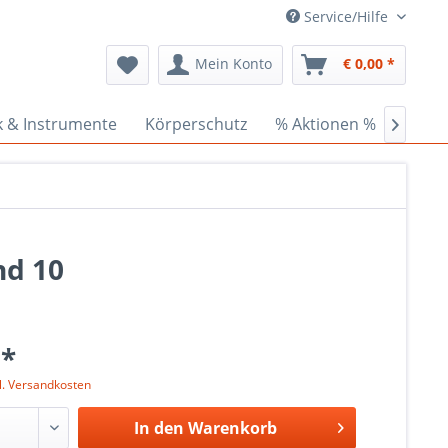
Service/Hilfe
Mein Konto
€ 0,00 *
k & Instrumente
Körperschutz
% Aktionen %
Ceder

nd 10
 *
l. Versandkosten
In den
Warenkorb