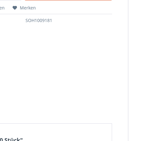
hen
Merken
SOH1009181
0 Stück"