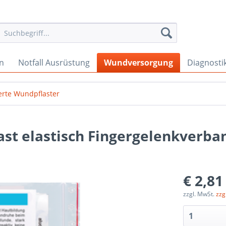
en
Notfall Ausrüstung
Wundversorgung
Diagnosti
ierte Wundpflaster
st elastisch Fingergelenkverba
€ 2,81
zzgl. MwSt.
zzg