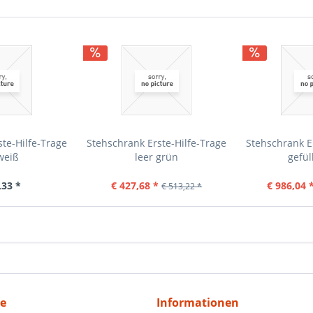
te-Hilfe-Trage
Stehschrank Erste-Hilfe-Trage
Stehschrank E
weiß
leer grün
gefül
,33 *
€ 427,68 *
€ 986,04 
€ 513,22 *
ce
Informationen