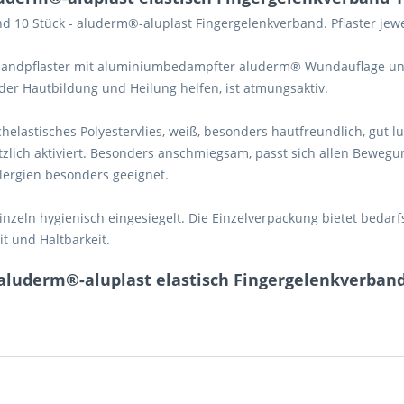
nd 10 Stück -
aluderm®-aluplast Fingergelenkverband. Pflaster jewei
andpflaster mit aluminiumbedampfter aluderm® Wundauflage und 
 der Hautbildung und Heilung helfen, ist atmungsaktiv.
helastisches Polyestervlies, weiß, besonders hautfreundlich, gut 
lich aktiviert. Besonders anschmiegsam, passt sich allen Bewegung
llergien besonders geeignet.
nzeln hygienisch eingesiegelt. Die Einzelverpackung bietet beda
t und Haltbarkeit.
aluderm®-aluplast elastisch Fingergelenkverband