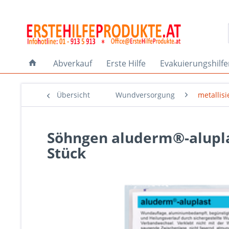
Abverkauf
Erste Hilfe
Evakuierungshilf
Übersicht
Wundversorgung
metallis
Söhngen aluderm®-alupla
Stück