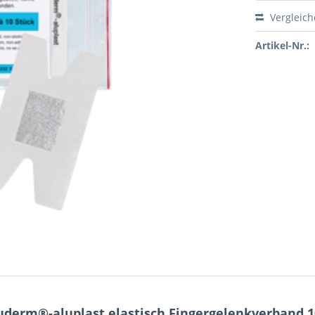
Vergleic
Artikel-Nr.:
derm®-aluplast elastisch Fingergelenkverband 1