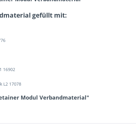
material gefüllt mit:
776
H1 16902
k L2 17078
Retainer Modul Verbandmaterial"