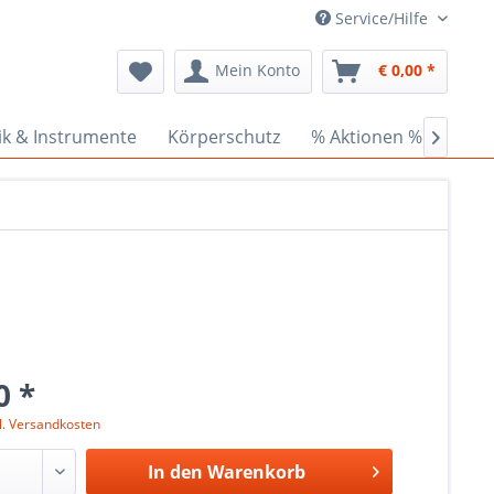
Service/Hilfe
Mein Konto
€ 0,00 *
ik & Instrumente
Körperschutz
% Aktionen %
Cede

0 *
l. Versandkosten
In den
Warenkorb