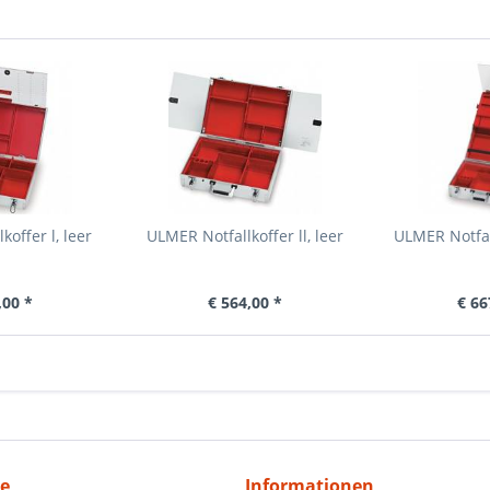
offer l, leer
ULMER Notfallkoffer ll, leer
ULMER Notfall
,00 *
€ 564,00 *
€ 66
ce
Informationen