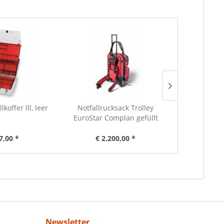
koffer lll, leer
Notfallrucksack Trolley
Notfallru
EuroStar Complan gefüllt
CORDURA
7,00 *
€ 2.200,00 *
€ 5
Newsletter