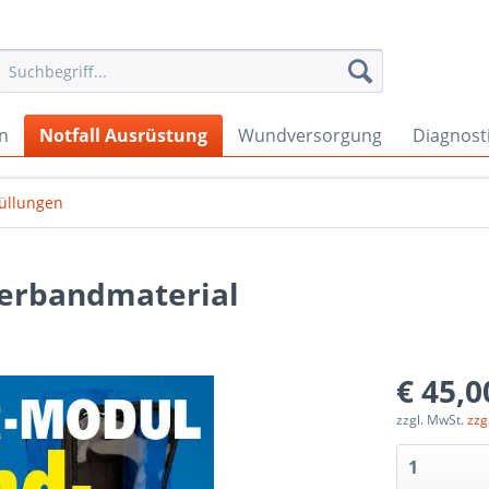
en
Notfall Ausrüstung
Wundversorgung
Diagnost
üllungen
Verbandmaterial
€ 45,0
zzgl. MwSt.
zzg