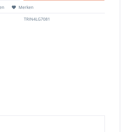
hen
Merken
TRIN4LG7081