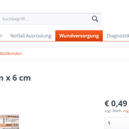
en
Notfall Ausrüstung
Wundversorgung
Diagnosti
& Mullbinden
 x 6 cm
€ 0,49
zzgl. MwSt.
zzg