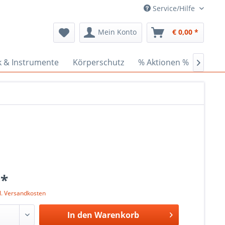
Service/Hilfe
Mein Konto
€ 0,00 *
k & Instrumente
Körperschutz
% Aktionen %
Ceder

 *
l. Versandkosten
In den
Warenkorb