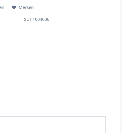
hen
Merken
SOH1004006