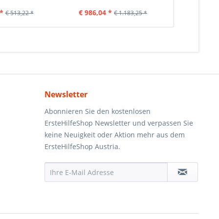
*
€ 986,04 *
€ 3
€ 513,22 *
€ 1.183,25 *
Newsletter
Abonnieren Sie den kostenlosen
ErsteHilfeShop Newsletter und verpassen Sie
keine Neuigkeit oder Aktion mehr aus dem
ErsteHilfeShop Austria.