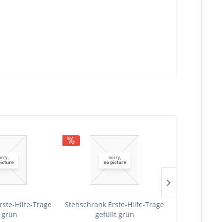
rste-Hilfe-Trage
Stehschrank Erste-Hilfe-Trage
Stehschrank 
r grün
gefüllt grün