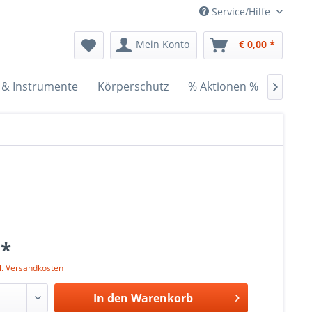
Service/Hilfe
Mein Konto
€ 0,00 *
 & Instrumente
Körperschutz
% Aktionen %
Ceder

 *
l. Versandkosten
In den
Warenkorb