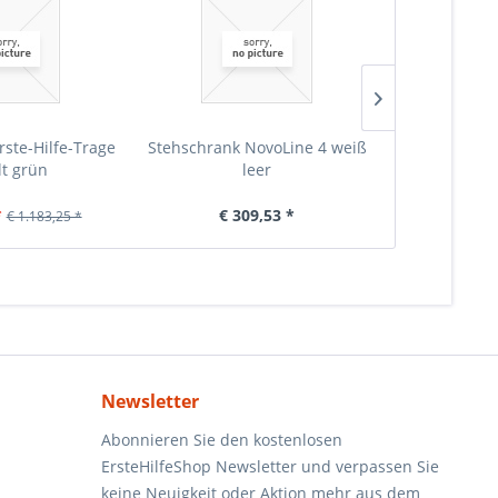
rste-Hilfe-Trage
Stehschrank NovoLine 4 weiß
Stehschrank 
lt grün
leer
Erste-
*
€ 309,53 *
€ 6
€ 1.183,25 *
Newsletter
Abonnieren Sie den kostenlosen
ErsteHilfeShop Newsletter und verpassen Sie
keine Neuigkeit oder Aktion mehr aus dem