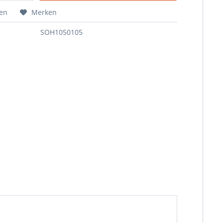
hen
Merken
SOH1050105