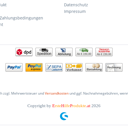
dukt
Datenschutz
Impressum
 Zahlungsbedingungen
ht
Ab € 150,00
Ab € 150,00
ich zzgl. Mehrwertsteuer und
Versandkosten
und ggf. Nachnahmegebühren, wenn 
Copyright by
E
rste
H
ilfe
P
rodukte
.at
2026