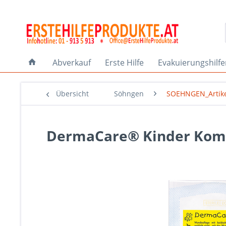
Abverkauf
Erste Hilfe
Evakuierungshilf
Übersicht
Söhngen
SOEHNGEN_Artik
DermaCare® Kinder Komp