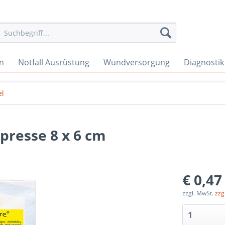
en
Notfall Ausrüstung
Wundversorgung
Diagnostik
el
resse 8 x 6 cm
€ 0,47
zzgl. MwSt.
zzg